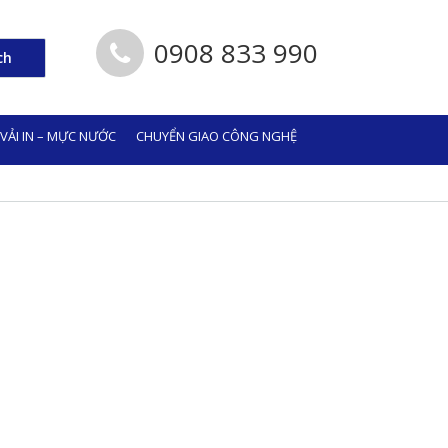
0908 833 990
ch
 VẢI IN – MỰC NƯỚC
CHUYỂN GIAO CÔNG NGHỆ