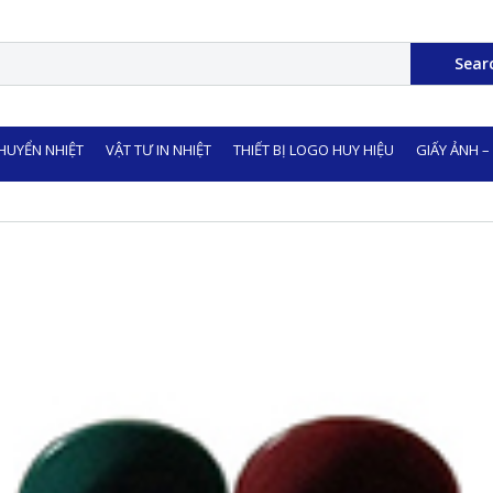
Sear
CHUYỂN NHIỆT
VẬT TƯ IN NHIỆT
THIẾT BỊ LOGO HUY HIỆU
GIẤY ẢNH –