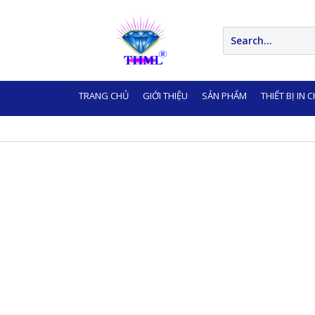
TRANG CHỦ
GIỚI THIỆU
SẢN PHẨM
THIẾT BỊ IN 
LIÊN HỆ