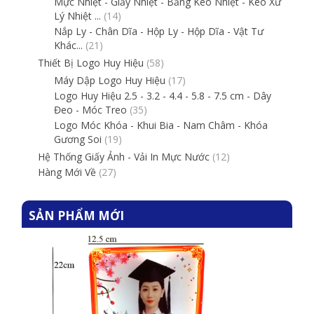
Mực Nhiệt - Giấy Nhiệt - Băng Keo Nhiệt - Keo Xử
Lý Nhiệt ...
(14)
Nắp Ly - Chân Dĩa - Hộp Ly - Hộp Dĩa - Vật Tư
Khác...
(21)
Thiết Bị Logo Huy Hiệu
(58)
Máy Dập Logo Huy Hiệu
(17)
Logo Huy Hiệu 2.5 - 3.2 - 4.4 - 5.8 - 7.5 cm - Dây
Đeo - Móc Treo
(35)
Logo Móc Khóa - Khui Bia - Nam Châm - Khóa
Gương Soi
(19)
Hệ Thống Giấy Ảnh - Vải In Mực Nước
(12)
Hàng Mới Về
(27)
SẢN PHẨM MỚI