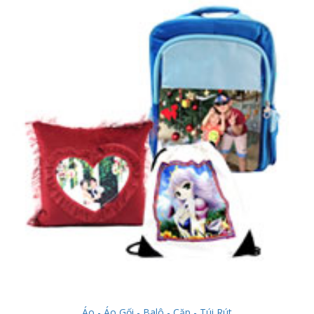
Áo - Áo Gối - Balô - Cặp - Túi Rút