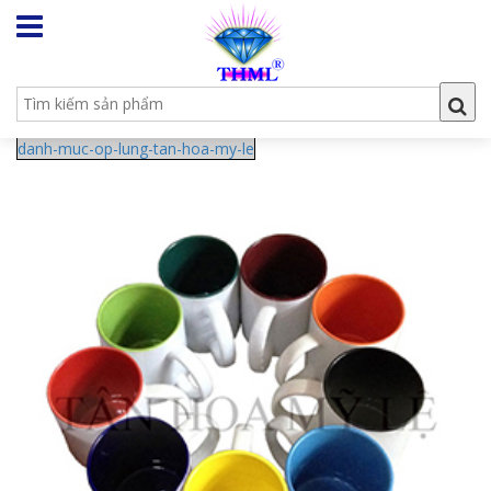
danh-muc-op-lung-tan-hoa-my-le