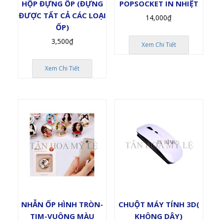
HỘP ĐỰNG ỐP (ĐỰNG
POPSOCKET IN NHIỆT
ĐƯỢC TẤT CẢ CÁC LOẠI
14,000
₫
ỐP)
3,500
₫
Xem Chi Tiết
Xem Chi Tiết
NHẪN ỐP HÌNH TRÒN-
CHUỘT MÁY TÍNH 3D(
TIM-VUÔNG MÀU
KHÔNG DÂY)