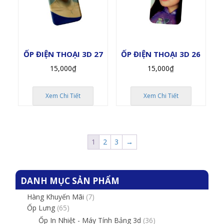
ỐP ĐIỆN THOẠI 3D 27
ỐP ĐIỆN THOẠI 3D 26
15,000
₫
15,000
₫
Xem Chi Tiết
Xem Chi Tiết
1
2
3
→
DANH MỤC SẢN PHẨM
Hàng Khuyến Mãi
(7)
Ốp Lưng
(65)
Ốp In Nhiệt - Máy Tính Bảng 3d
(36)