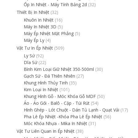
Ốp In Nhiệt - Máy Tính Bảng 2d
(32)
Thiết Bị In Nhiệt
(32)
Khuôn In Nhiệt
(16)
Máy In Nhiệt 3D
(5)
Máy Ép Nhiệt Mặt Phẳng
(5)
Máy Ép Ly
(4)
Vật Tư In Ép Nhiệt
(509)
Ly Sứ
(92)
Dĩa Sứ
(22)
Bình Kim Loại Giữ Nhiệt 350-500ml
(30)
Gạch Sứ - Đá Thiên Nhiên
(27)
Khung Hình Thủy Tinh
(35)
Kim Loại In Nhiệt
(101)
Khung Hình Gỗ - Móc Khóa Gỗ MDF
(50)
Áo - Áo Gối - Balô - Cặp - Túi Rút
(54)
Hình Ghép - Lót Chuột - Dán Tủ Lạnh - Quạt Vải
(17)
Pha Lê Ép Nhiệt -Khóa Pha Lê Ép Nhiệt
(56)
Móc Khóa Nhựa - Mika In Nhiệt
(31)
Vật Tư Liên Quan In Ép Nhiệt
(38)