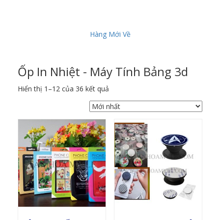
Hàng Mới Về
Ốp In Nhiệt - Máy Tính Bảng 3d
Được
Hiển thị 1–12 của 36 kết quả
sắp
xếp
theo
mới
nhất