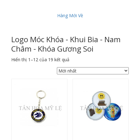
Hàng Mới Về
Logo Móc Khóa - Khui Bia - Nam
Châm - Khóa Gương Soi
Được
Hiển thị 1–12 của 19 kết quả
sắp
xếp
theo
mới
nhất