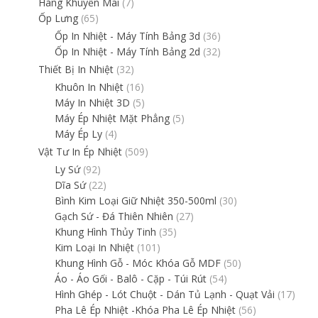
Hàng Khuyến Mãi
(7)
Ốp Lưng
(65)
Ốp In Nhiệt - Máy Tính Bảng 3d
(36)
Ốp In Nhiệt - Máy Tính Bảng 2d
(32)
Thiết Bị In Nhiệt
(32)
Khuôn In Nhiệt
(16)
Máy In Nhiệt 3D
(5)
Máy Ép Nhiệt Mặt Phẳng
(5)
Máy Ép Ly
(4)
Vật Tư In Ép Nhiệt
(509)
Ly Sứ
(92)
Dĩa Sứ
(22)
Bình Kim Loại Giữ Nhiệt 350-500ml
(30)
Gạch Sứ - Đá Thiên Nhiên
(27)
Khung Hình Thủy Tinh
(35)
Kim Loại In Nhiệt
(101)
Khung Hình Gỗ - Móc Khóa Gỗ MDF
(50)
Áo - Áo Gối - Balô - Cặp - Túi Rút
(54)
Hình Ghép - Lót Chuột - Dán Tủ Lạnh - Quạt Vải
(17)
Pha Lê Ép Nhiệt -Khóa Pha Lê Ép Nhiệt
(56)