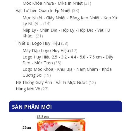
Móc Khóa Nhựa - Mika In Nhiệt
(31)
Vật Tư Liên Quan In Ép Nhiệt
(38)
Mực Nhiệt - Giấy Nhiệt - Băng Keo Nhiệt - Keo Xử
Lý Nhiệt ...
(14)
Nắp Ly - Chân Dĩa - Hộp Ly - Hộp Dĩa - Vật Tư
Khác...
(21)
Thiết Bị Logo Huy Hiệu
(58)
Máy Dập Logo Huy Hiệu
(17)
Logo Huy Hiệu 2.5 - 3.2 - 4.4 - 5.8 - 7.5 cm - Dây
Đeo - Móc Treo
(35)
Logo Móc Khóa - Khui Bia - Nam Châm - Khóa
Gương Soi
(19)
Hệ Thống Giấy Ảnh - Vải In Mực Nước
(12)
Hàng Mới Về
(27)
SẢN PHẨM MỚI