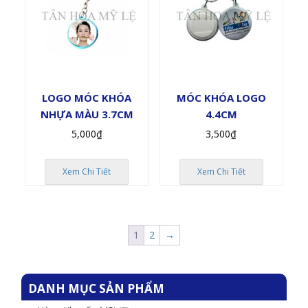
LOGO MÓC KHÓA
MÓC KHÓA LOGO
NHỰA MÀU 3.7CM
4.4CM
5,000
₫
3,500
₫
Xem Chi Tiết
Xem Chi Tiết
1
2
→
DANH MỤC SẢN PHẨM