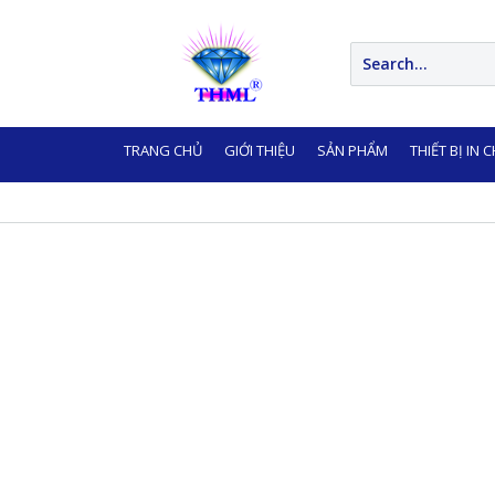
TRANG CHỦ
GIỚI THIỆU
SẢN PHẨM
THIẾT BỊ IN 
LIÊN HỆ