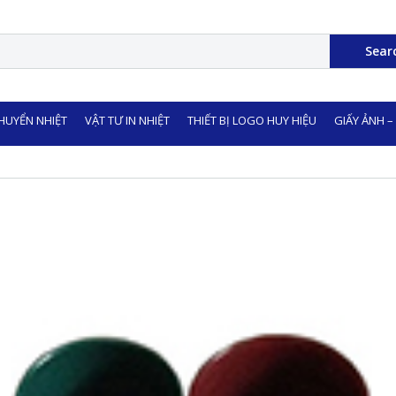
Sear
CHUYỂN NHIỆT
VẬT TƯ IN NHIỆT
THIẾT BỊ LOGO HUY HIỆU
GIẤY ẢNH –