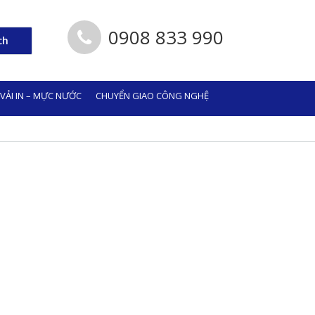
0908 833 990
ch
 VẢI IN – MỰC NƯỚC
CHUYỂN GIAO CÔNG NGHỆ