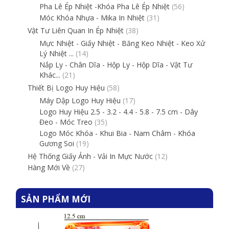
Pha Lê Ép Nhiệt -Khóa Pha Lê Ép Nhiệt
(56)
Móc Khóa Nhựa - Mika In Nhiệt
(31)
Vật Tư Liên Quan In Ép Nhiệt
(38)
Mực Nhiệt - Giấy Nhiệt - Băng Keo Nhiệt - Keo Xử
Lý Nhiệt ...
(14)
Nắp Ly - Chân Dĩa - Hộp Ly - Hộp Dĩa - Vật Tư
Khác...
(21)
Thiết Bị Logo Huy Hiệu
(58)
Máy Dập Logo Huy Hiệu
(17)
Logo Huy Hiệu 2.5 - 3.2 - 4.4 - 5.8 - 7.5 cm - Dây
Đeo - Móc Treo
(35)
Logo Móc Khóa - Khui Bia - Nam Châm - Khóa
Gương Soi
(19)
Hệ Thống Giấy Ảnh - Vải In Mực Nước
(12)
Hàng Mới Về
(27)
SẢN PHẨM MỚI