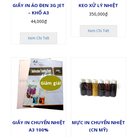
GIẤY IN ÁO ĐEN 3G JET
KEO XỬ LÝ NHIỆT
– KHỔ A3
350,000
₫
44,000
₫
Xem Chi Tiết
Xem Chi Tiết
Giảm giá!
GIẤY IN CHUYỂN NHIỆT
MỰC IN CHUYỂN NHIỆT
A3 100%
(CN MỸ)