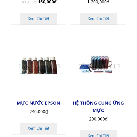
Giá
Giá
150,000
₫
1,200,000
₫
300,000
₫
gốc
hiện
là:
tại
Xem Chi Tiết
Xem Chi Tiết
300,000₫.
là:
150,000₫.
MỰC NƯỚC EPSON
HỆ THỐNG CUNG ỨNG
MỰC
240,000
₫
200,000
₫
Xem Chi Tiết
Xem Chi Tiết