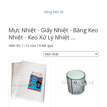
Hàng Mới Về
Mực Nhiệt - Giấy Nhiệt - Băng Keo
Nhiệt - Keo Xử Lý Nhiệt ...
Được
Hiển thị 1–12 của 14 kết quả
sắp
xếp
theo
mới
nhất