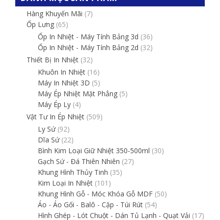
Hàng Khuyến Mãi
(7)
Ốp Lưng
(65)
Ốp In Nhiệt - Máy Tính Bảng 3d
(36)
Ốp In Nhiệt - Máy Tính Bảng 2d
(32)
Thiết Bị In Nhiệt
(32)
Khuôn In Nhiệt
(16)
Máy In Nhiệt 3D
(5)
Máy Ép Nhiệt Mặt Phẳng
(5)
Máy Ép Ly
(4)
Vật Tư In Ép Nhiệt
(509)
Ly Sứ
(92)
Dĩa Sứ
(22)
Bình Kim Loại Giữ Nhiệt 350-500ml
(30)
Gạch Sứ - Đá Thiên Nhiên
(27)
Khung Hình Thủy Tinh
(35)
Kim Loại In Nhiệt
(101)
Khung Hình Gỗ - Móc Khóa Gỗ MDF
(50)
Áo - Áo Gối - Balô - Cặp - Túi Rút
(54)
Hình Ghép - Lót Chuột - Dán Tủ Lạnh - Quạt Vải
(17)