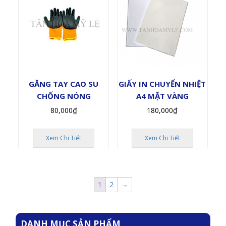
GĂNG TAY CAO SU
GIẤY IN CHUYỂN NHIỆT
CHỐNG NÓNG
A4 MẶT VÀNG
80,000
₫
180,000
₫
Xem Chi Tiết
Xem Chi Tiết
1
2
→
DANH MỤC SẢN PHẨM