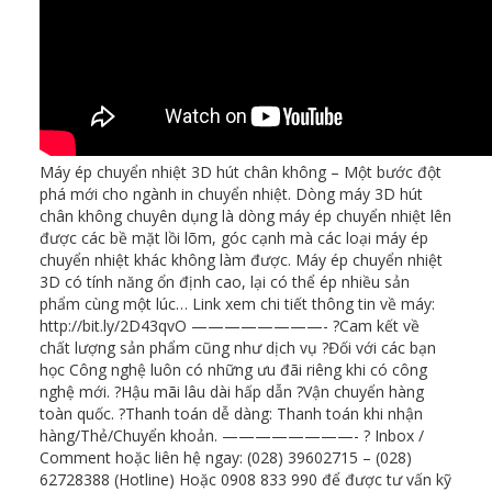
Máy ép chuyển nhiệt 3D hút chân không – Một bước đột
phá mới cho ngành in chuyển nhiệt. Dòng máy 3D hút
chân không chuyên dụng là dòng máy ép chuyển nhiệt lên
được các bề mặt lồi lõm, góc cạnh mà các loại máy ép
chuyển nhiệt khác không làm được. Máy ép chuyển nhiệt
3D có tính năng ổn định cao, lại có thể ép nhiều sản
phẩm cùng một lúc… Link xem chi tiết thông tin về máy:
http://bit.ly/2D43qvO ————————- ?Cam kết về
chất lượng sản phẩm cũng như dịch vụ ?Đối với các bạn
học Công nghệ luôn có những ưu đãi riêng khi có công
nghệ mới. ?Hậu mãi lâu dài hấp dẫn ?Vận chuyển hàng
toàn quốc. ?Thanh toán dễ dàng: Thanh toán khi nhận
hàng/Thẻ/Chuyển khoản. ————————- ? Inbox /
Comment hoặc liên hệ ngay: (028) 39602715 – (028)
62728388 (Hotline) Hoặc 0908 833 990 để được tư vấn kỹ