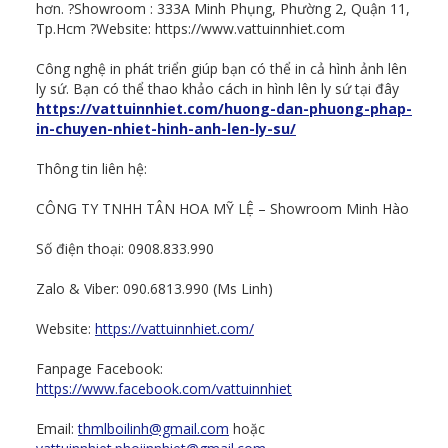
hơn. ?Showroom : 333A Minh Phụng, Phường 2, Quận 11,
Tp.Hcm ?Website: https://www.vattuinnhiet.com
Công nghệ in phát triển giúp bạn có thể in cả hình ảnh lên
ly sứ. Bạn có thể thao khảo cách in hình lên ly sứ tại đây
https://vattuinnhiet.com/huong-dan-phuong-phap-
in-chuyen-nhiet-hinh-anh-len-ly-su/
Thông tin liên hệ:
CÔNG TY TNHH TÂN HOA MỸ LỆ – Showroom Minh Hào
Số điện thoại: 0908.833.990
Zalo & Viber: 090.6813.990 (Ms Linh)
Website:
https://vattuinnhiet.com/
Fanpage Facebook:
https://www.facebook.com/vattuinnhiet
Email:
thmlboilinh@gmail.com
hoặc