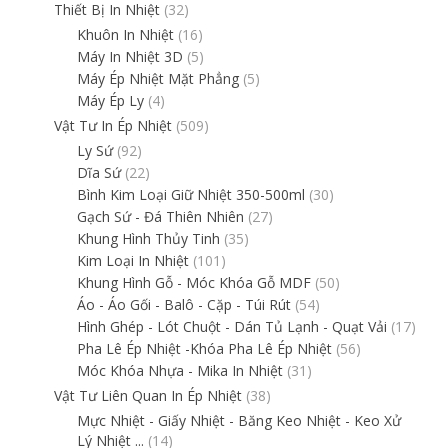
Thiết Bị In Nhiệt
(32)
Khuôn In Nhiệt
(16)
Máy In Nhiệt 3D
(5)
Máy Ép Nhiệt Mặt Phẳng
(5)
Máy Ép Ly
(4)
Vật Tư In Ép Nhiệt
(509)
Ly Sứ
(92)
Dĩa Sứ
(22)
Bình Kim Loại Giữ Nhiệt 350-500ml
(30)
Gạch Sứ - Đá Thiên Nhiên
(27)
Khung Hình Thủy Tinh
(35)
Kim Loại In Nhiệt
(101)
Khung Hình Gỗ - Móc Khóa Gỗ MDF
(50)
Áo - Áo Gối - Balô - Cặp - Túi Rút
(54)
Hình Ghép - Lót Chuột - Dán Tủ Lạnh - Quạt Vải
(17)
Pha Lê Ép Nhiệt -Khóa Pha Lê Ép Nhiệt
(56)
Móc Khóa Nhựa - Mika In Nhiệt
(31)
Vật Tư Liên Quan In Ép Nhiệt
(38)
Mực Nhiệt - Giấy Nhiệt - Băng Keo Nhiệt - Keo Xử
Lý Nhiệt ...
(14)