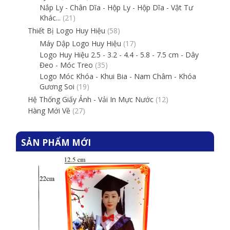
Nắp Ly - Chân Dĩa - Hộp Ly - Hộp Dĩa - Vật Tư
Khác...
(21)
Thiết Bị Logo Huy Hiệu
(58)
Máy Dập Logo Huy Hiệu
(17)
Logo Huy Hiệu 2.5 - 3.2 - 4.4 - 5.8 - 7.5 cm - Dây
Đeo - Móc Treo
(35)
Logo Móc Khóa - Khui Bia - Nam Châm - Khóa
Gương Soi
(19)
Hệ Thống Giấy Ảnh - Vải In Mực Nước
(12)
Hàng Mới Về
(27)
SẢN PHẨM MỚI