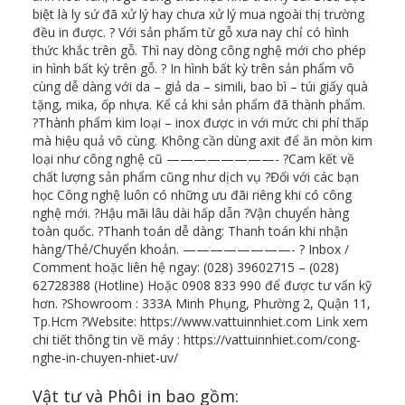
biệt là ly sứ đã xử lý hay chưa xử lý mua ngoài thị trường
đều in được. ? Với sản phẩm từ gỗ xưa nay chỉ có hình
thức khắc trên gỗ. Thì nay dòng công nghệ mới cho phép
in hình bất kỳ trên gỗ. ?️ In hình bất kỳ trên sản phẩm vô
cùng dễ dàng với da – giả da – simili, bao bì – túi giấy quà
tặng, mika, ốp nhựa. Kể cả khi sản phẩm đã thành phẩm.
?Thành phẩm kim loại – inox được in với mức chi phí thấp
mà hiệu quả vô cùng. Không cần dùng axit để ăn mòn kim
loại như công nghệ cũ ————————- ?Cam kết về
chất lượng sản phẩm cũng như dịch vụ ?Đối với các bạn
học Công nghệ luôn có những ưu đãi riêng khi có công
nghệ mới. ?Hậu mãi lâu dài hấp dẫn ?Vận chuyển hàng
toàn quốc. ?Thanh toán dễ dàng: Thanh toán khi nhận
hàng/Thẻ/Chuyển khoản. ————————- ? Inbox /
Comment hoặc liên hệ ngay: (028) 39602715 – (028)
62728388 (Hotline) Hoặc 0908 833 990 để được tư vấn kỹ
hơn. ?Showroom : 333A Minh Phụng, Phường 2, Quận 11,
Tp.Hcm ?Website: https://www.vattuinnhiet.com Link xem
chi tiết thông tin về máy : https://vattuinnhiet.com/cong-
nghe-in-chuyen-nhiet-uv/
Vật tư và Phôi in bao gồm: