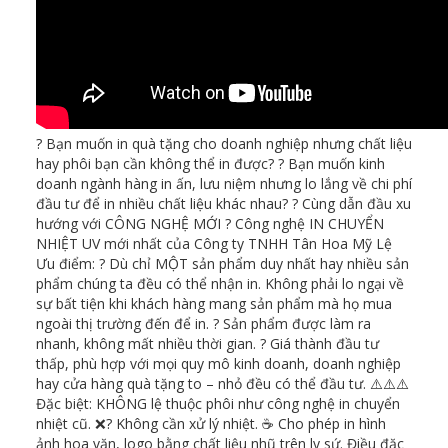
? Bạn muốn in quà tặng cho doanh nghiệp nhưng chất liệu
hay phôi bạn cần không thể in được? ? Bạn muốn kinh
doanh ngành hàng in ấn, lưu niệm nhưng lo lắng về chi phí
đầu tư để in nhiều chất liệu khác nhau? ? Cùng dẫn đầu xu
hướng với CÔNG NGHỆ MỚI ? Công nghệ IN CHUYỂN
NHIỆT UV mới nhất của Công ty TNHH Tân Hoa Mỹ Lệ
Ưu điểm: ? Dù chỉ MỘT sản phẩm duy nhất hay nhiều sản
phẩm chúng ta đều có thể nhận in. Không phải lo ngại về
sự bất tiện khi khách hàng mang sản phẩm mà họ mua
ngoài thị trường đến để in. ? Sản phẩm được làm ra
nhanh, không mất nhiều thời gian. ? Giá thành đầu tư
thấp, phù hợp với mọi quy mô kinh doanh, doanh nghiệp
hay cửa hàng quà tặng to – nhỏ đều có thể đầu tư. ⚠️⚠️⚠️
Đặc biệt: KHÔNG lệ thuộc phôi như công nghệ in chuyển
nhiệt cũ. ❌? Không cần xử lý nhiệt. ☕ Cho phép in hình
ảnh hoa văn, logo bằng chất liệu nhũ trên ly sứ. Điều đặc