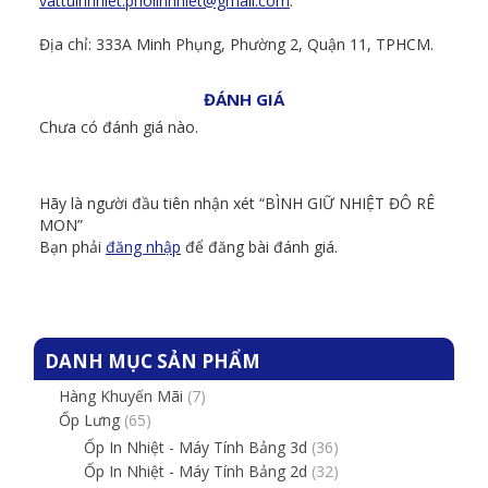
vattuinnhiet.phoiinnhiet@gmail.com
.
Địa chỉ: 333A Minh Phụng, Phường 2, Quận 11, TPHCM.
ĐÁNH GIÁ
Chưa có đánh giá nào.
Hãy là người đầu tiên nhận xét “BÌNH GIỮ NHIỆT ĐÔ RÊ
MON”
Bạn phải
đăng nhập
để đăng bài đánh giá.
DANH MỤC SẢN PHẨM
Hàng Khuyến Mãi
(7)
Ốp Lưng
(65)
Ốp In Nhiệt - Máy Tính Bảng 3d
(36)
Ốp In Nhiệt - Máy Tính Bảng 2d
(32)