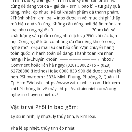
in hình bất kỳ trên gỗ. ?️ In hình bất kỳ trên sản phẩm vô
cùng dễ dàng với da – giả da – simili, bao bì – túi giấy quà
tặng, mika, ốp nhựa. Kể cả khi sản phẩm đã thành phẩm.
?Thành phẩm kim loại – inox được in với mức chi phí thấp
mà hiệu quả vô cùng. Không cần dùng axit để ăn mòn kim
loại như công nghệ cũ ————————- ?Cam kết về
chất lượng sản phẩm cũng như dịch vụ ?Đối với các bạn
học Công nghệ luôn có những ưu đãi riêng khi có công
nghệ mới. ?Hậu mãi lâu dài hấp dẫn ?Vận chuyển hàng
toàn quốc. ?Thanh toán dễ dàng: Thanh toán khi nhận
hàng/Thẻ/Chuyển khoản. ————————- ? Inbox /
Comment hoặc liên hệ ngay: (028) 39602715 – (028)
62728388 (Hotline) Hoặc 0908 833 990 để được tư vấn kỹ
hơn. ?Showroom : 333A Minh Phụng, Phường 2, Quận 11,
Tp.Hcm ?Website: https://www.vattuinnhiet.com Link xem
chi tiết thông tin về máy : https://vattuinnhiet.com/cong-
nghe-in-chuyen-nhiet-uv/
Vật tư và Phôi in bao gồm:
Ly sứ in hình, ly nhựa, ly thủy tinh, ly kim loại.
Pha lê ép nhiệt, thủy tinh ép nhiệt.