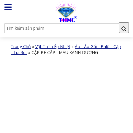
Trang Chủ
»
Vật Tư In Ép Nhiệt
»
Áo - Áo Gối - Balô - Cặp
- Túi Rút
»
CẶP BÉ CẤP I MÀU XANH DƯƠNG