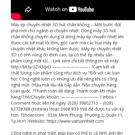
Máy ép chuyển nhiệt 3D hút chân không – Một bước đột
phá mới cho ngành in chuyển nhiệt. Dòng máy 3D hút
chân không chuyên dụng là dòng máy ép chuyển nhiệt lên
được các bề mặt lồi lõm, góc cạnh mà các loại máy ép
chuyển nhiệt khác không làm được. Máy ép chuyển nhiệt
3D có tính năng ổn định cao, lại có thể ép nhiều sản
phẩm cùng một lúc… Link xem chi tiết thông tin về máy:
http://bit.ly/2D43qvO ————————- ?Cam kết về
chất lượng sản phẩm cũng như dịch vụ ?Đối với các bạn
học Công nghệ luôn có những ưu đãi riêng khi có công
nghệ mới. ?Hậu mãi lâu dài hấp dẫn ?Vận chuyển hàng
toàn quốc. ?Thanh toán dễ dàng: Thanh toán khi nhận
hàng/Thẻ/Chuyển khoản. ————————- ? Inbox /
Comment hoặc liên hệ ngay: (028) 39602715 – (028)
62728388 (Hotline) Hoặc 0908 833 990 để được tư vấn kỹ
hơn. ?Showroom : 333A Minh Phụng, Phường 2, Quận 11,
Tp.Hcm ?Website: https://www.vattuinnhiet.com
Công nghệ in phát triển giúp bạn có thể in cả hình ảnh lên