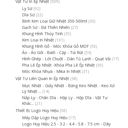
Vật Tư In Ép Nhiệt
(509)
Ly Sứ
(92)
Dĩa Sứ
(22)
Bình Kim Loại Giữ Nhiệt 350-500ml
(30)
Gạch Sứ - Đá Thiên Nhiên
(27)
Khung Hình Thủy Tinh
(35)
Kim Loại In Nhiệt
(101)
Khung Hình Gỗ - Móc Khóa Gỗ MDF
(50)
Áo - Áo Gối - Balô - Cặp - Túi Rút
(54)
Hình Ghép - Lót Chuột - Dán Tủ Lạnh - Quạt Vải
(17)
Pha Lê Ép Nhiệt -Khóa Pha Lê Ép Nhiệt
(56)
Móc Khóa Nhựa - Mika In Nhiệt
(31)
Vật Tư Liên Quan In Ép Nhiệt
(38)
Mực Nhiệt - Giấy Nhiệt - Băng Keo Nhiệt - Keo Xử
Lý Nhiệt ...
(14)
Nắp Ly - Chân Dĩa - Hộp Ly - Hộp Dĩa - Vật Tư
Khác...
(21)
Thiết Bị Logo Huy Hiệu
(58)
Máy Dập Logo Huy Hiệu
(17)
Logo Huy Hiệu 2.5 - 3.2 - 4.4 - 5.8 - 7.5 cm - Dây