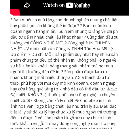
? Bạn muốn in quà tặng cho doanh nghiệp nhưng chất liệu
hay phôi bạn cần không thể in được? ? Bạn muốn kinh
doanh ngành hàng in ấn, lưu niệm nhưng lo lắng về chi phí
đầu tư để in nhiều chất liệu khác nhau? ? Cùng dẫn đầu xu
hướng với CÔNG NGHỆ MỚI ? Công nghệ IN CHUYỂN
NHIỆT UV mới nhất của Công ty TNHH Tân Hoa Mỹ Lệ
Ưu điểm: ? Dù chỉ MỘT sản phẩm duy nhất hay nhiều sản
phẩm chúng ta đều có thể nhận in. Không phải lo ngại về
sự bất tiện khi khách hàng mang sản phẩm mà họ mua
ngoài thị trường đến để in. ? Sản phẩm được làm ra
nhanh, không mất nhiều thời gian. ? Giá thành đầu tư
thấp, phù hợp với mọi quy mô kinh doanh, doanh nghiệp
hay cửa hàng quà tặng to – nhỏ đều có thể đầu tư. ⚠️⚠️⚠️
Đặc biệt: KHÔNG lệ thuộc phôi như công nghệ in chuyển
nhiệt cũ. ❌? Không cần xử lý nhiệt. ☕ Cho phép in hình
ảnh hoa văn, logo bằng chất liệu nhũ trên ly sứ. Điều đặc
biệt là ly sứ đã xử lý hay chưa xử lý mua ngoài thị trường
đều in được. ? Với sản phẩm từ gỗ xưa nay chỉ có hình
thức khắc trên gỗ. Thì nay dòng công nghệ mới cho phép