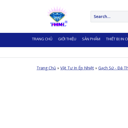
TRANG CHỦ
GIỚI THIỆU
SẢN PHẨM
THIẾT BỊ IN 
LIÊN HỆ
Trang Chủ
»
Vật Tư In Ép Nhiệt
»
Gạch Sứ - Đá T