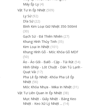
Máy Ép Ly
(4)
Vật Tư In Ép Nhiệt
(509)
Ly Sứ
(92)
Dĩa Sứ
(22)
Bình Kim Loại Giữ Nhiệt 350-500ml
(30)
Gạch Sứ - Đá Thiên Nhiên
(27)
Khung Hình Thủy Tinh
(35)
Kim Loại In Nhiệt
(101)
Khung Hình Gỗ - Móc Khóa Gỗ MDF
t
(50)
Áo - Áo Gối - Balô - Cặp - Túi Rút
(54)
Hình Ghép - Lót Chuột - Dán Tủ Lạnh -
Quạt Vải
(17)
Pha Lê Ép Nhiệt -Khóa Pha Lê Ép
Nhiệt
(56)
Móc Khóa Nhựa - Mika In Nhiệt
(31)
Vật Tư Liên Quan In Ép Nhiệt
(38)
Mực Nhiệt - Giấy Nhiệt - Băng Keo
Nhiệt - Keo Xử Lý Nhiệt ...
(14)