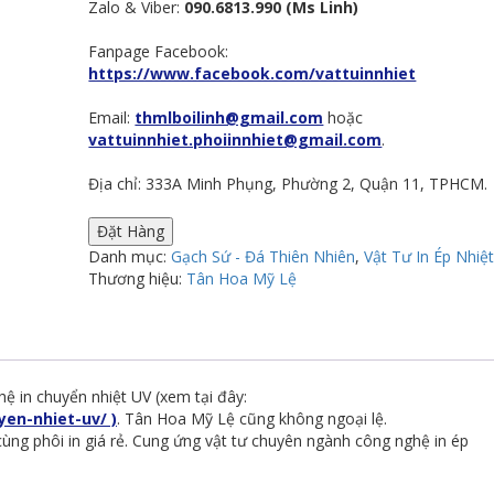
Zalo & Viber:
090.6813.990 (Ms Linh)
Fanpage Facebook:
https://www.facebook.com/vattuinnhiet
Email:
thmlboilinh@gmail.com
hoặc
vattuinnhiet.phoiinnhiet@gmail.com
.
Địa chỉ: 333A Minh Phụng, Phường 2, Quận 11, TPHCM.
Đặt Hàng
Danh mục:
Gạch Sứ - Đá Thiên Nhiên
,
Vật Tư In Ép Nhiệ
Thương hiệu:
Tân Hoa Mỹ Lệ
ệ in chuyển nhiệt UV (xem tại đây:
en-nhiet-uv/ )
. Tân Hoa Mỹ Lệ cũng không ngoại lệ.
ng phôi in giá rẻ. Cung ứng vật tư chuyên ngành công nghệ in ép