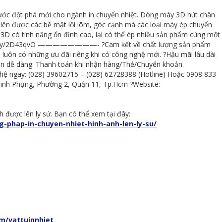
ước đột phá mới cho ngành in chuyển nhiệt. Dòng máy 3D hút chân
lên được các bề mặt lồi lõm, góc cạnh mà các loại máy ép chuyển
3D có tính năng ổn định cao, lại có thể ép nhiều sản phẩm cùng một
p://bit.ly/2D43qvO ————————- ?Cam kết về chất lượng sản phẩm
 luôn có những ưu đãi riêng khi có công nghệ mới. ?Hậu mãi lâu dài
án dễ dàng: Thanh toán khi nhận hàng/Thẻ/Chuyển khoản.
ay: (028) 39602715 – (028) 62728388 (Hotline) Hoặc 0908 833
inh Phụng, Phường 2, Quận 11, Tp.Hcm ?Website:
h được lên ly sứ. Bạn có thể xem tại đây:
-phap-in-chuyen-nhiet-hinh-anh-len-ly-su/
m/vattuinnhiet