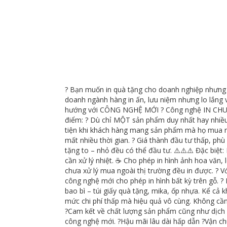
? Bạn muốn in quà tặng cho doanh nghiệp nhưng 
doanh ngành hàng in ấn, lưu niệm nhưng lo lắng v
hướng với CÔNG NGHỆ MỚI ? Công nghệ IN CHU
điểm: ? Dù chỉ MỘT sản phẩm duy nhất hay nhiều 
tiện khi khách hàng mang sản phẩm mà họ mua ng
mất nhiều thời gian. ? Giá thành đầu tư thấp, p
tặng to – nhỏ đều có thể đầu tư. ⚠️⚠️⚠️ Đặc biệ
cần xử lý nhiệt. ☕ Cho phép in hình ảnh hoa văn, l
chưa xử lý mua ngoài thị trường đều in được. ? V
công nghệ mới cho phép in hình bất kỳ trên gỗ. ?️ 
bao bì – túi giấy quà tặng, mika, ốp nhựa. Kể cả
mức chi phí thấp mà hiệu quả vô cùng. Không
?Cam kết về chất lượng sản phẩm cũng như dịch v
công nghệ mới. ?Hậu mãi lâu dài hấp dẫn ?Vận c