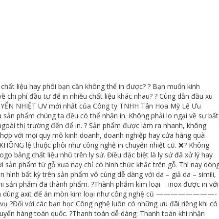
chất liệu hay phôi bạn cần không thể in được? ? Bạn muốn kinh
ề chi phí đầu tư để in nhiều chất liệu khác nhau? ? Cùng dẫn đầu xu
YỂN NHIỆT UV mới nhất của Công ty TNHH Tân Hoa Mỹ Lệ Ưu
sản phẩm chúng ta đều có thể nhận in. Không phải lo ngại về sự bất
oài thị trường đến để in. ? Sản phẩm được làm ra nhanh, không
hù hợp với mọi quy mô kinh doanh, doanh nghiệp hay cửa hàng quà
t: KHÔNG lệ thuộc phôi như công nghệ in chuyển nhiệt cũ. ❌? Không
ogo bằng chất liệu nhũ trên ly sứ. Điều đặc biệt là ly sứ đã xử lý hay
ới sản phẩm từ gỗ xưa nay chỉ có hình thức khắc trên gỗ. Thì nay dòn
In hình bất kỳ trên sản phẩm vô cùng dễ dàng với da – giả da – simili,
 khi sản phẩm đã thành phẩm. ?Thành phẩm kim loại – inox được in với
 cần dùng axit để ăn mòn kim loại như công nghệ cũ ————————-
ụ ?Đối với các bạn học Công nghệ luôn có những ưu đãi riêng khi có
huyển hàng toàn quốc. ?Thanh toán dễ dàng: Thanh toán khi nhận