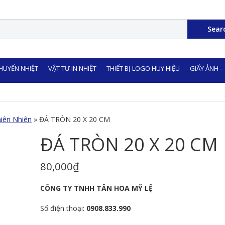
Sear
CHUYỂN NHIỆT
VẬT TƯ IN NHIỆT
THIẾT BỊ LOGO HUY HIỆU
GIẤY ẢNH –
hiên Nhiên
»
ĐÁ TRÒN 20 X 20 CM
ĐÁ TRÒN 20 X 20 CM
80,000
₫
CÔNG TY TNHH TÂN HOA MỸ LỆ
Số điện thoại:
0908.833.990