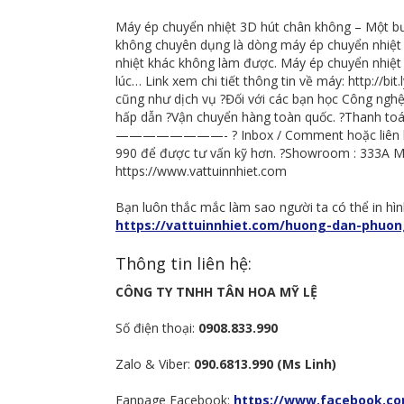
Máy ép chuyển nhiệt 3D hút chân không – Một b
không chuyên dụng là dòng máy ép chuyển nhiệt 
nhiệt khác không làm được. Máy ép chuyển nhiệt 
lúc… Link xem chi tiết thông tin về máy: htt
cũng như dịch vụ ?Đối với các bạn học Công nghệ
hấp dẫn ?Vận chuyển hàng toàn quốc. ?Thanh to
————————- ? Inbox / Comment hoặc liên hệ ng
990 để được tư vấn kỹ hơn. ?Showroom : 333A M
https://www.vattuinnhiet.com
Bạn luôn thắc mắc làm sao người ta có thể in hìn
https://vattuinnhiet.com/huong-dan-phuong
Thông tin liên hệ:
CÔNG TY TNHH TÂN HOA MỸ LỆ
Số điện thoại:
0908.833.990
Zalo & Viber:
090.6813.990 (Ms Linh)
Fanpage Facebook:
https://www.facebook.co