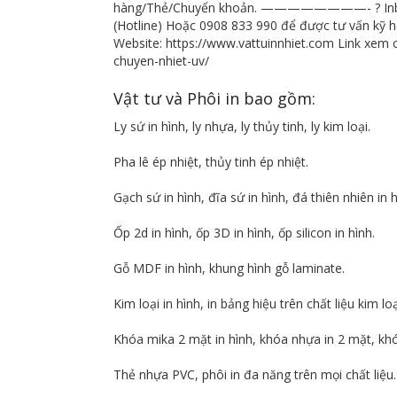
hàng/Thẻ/Chuyển khoản. ————————- ? Inbox /
(Hotline) Hoặc 0908 833 990 để được tư vấn kỹ
Website: https://www.vattuinnhiet.com Link xem ch
chuyen-nhiet-uv/
Vật tư và Phôi in bao gồm:
Ly sứ in hình, ly nhựa, ly thủy tinh, ly kim loại.
Pha lê ép nhiệt, thủy tinh ép nhiệt.
Gạch sứ in hình, đĩa sứ in hình, đá thiên nhiên in h
Ốp 2d in hình, ốp 3D in hình, ốp silicon in hình.
Gỗ MDF in hình, khung hình gỗ laminate.
Kim loại in hình, in bảng hiệu trên chất liệu kim lo
Khóa mika 2 mặt in hình, khóa nhựa in 2 mặt, khó
Thẻ nhựa PVC, phôi in đa năng trên mọi chất liệu.