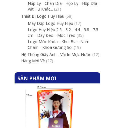
Nắp Ly - Chân Dĩa - Hộp Ly - Hộp Dĩa -
Vật Tư Khác...
(21)
Thiết Bị Logo Huy Hiệu
(58)
Máy Dập Logo Huy Hiệu
(17)
Logo Huy Hiệu 2.5 - 3.2 - 4.4 - 5.8 - 7.5
cm - Dây Đeo - Móc Treo
(35)
Logo Móc Khóa - Khui Bia - Nam
Châm - Khóa Gương Soi
(19)
Hệ Thống Giấy Ảnh - Vải In Mực Nước
(12)
Hàng Mới Về
(27)
SẢN PHẨM MỚI