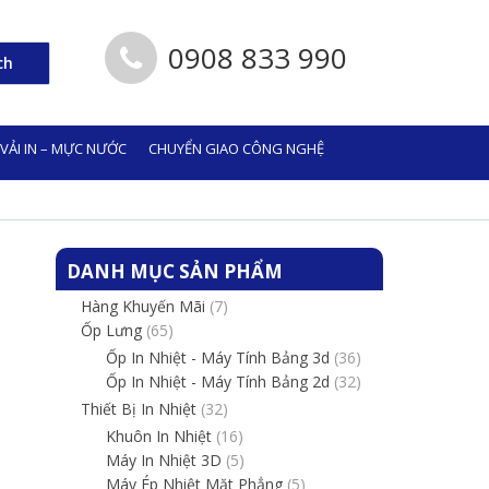
0908 833 990
ch
 VẢI IN – MỰC NƯỚC
CHUYỂN GIAO CÔNG NGHỆ
DANH MỤC SẢN PHẨM
Hàng Khuyến Mãi
(7)
Ốp Lưng
(65)
Ốp In Nhiệt - Máy Tính Bảng 3d
(36)
Ốp In Nhiệt - Máy Tính Bảng 2d
(32)
Thiết Bị In Nhiệt
(32)
Khuôn In Nhiệt
(16)
Máy In Nhiệt 3D
(5)
Máy Ép Nhiệt Mặt Phẳng
(5)