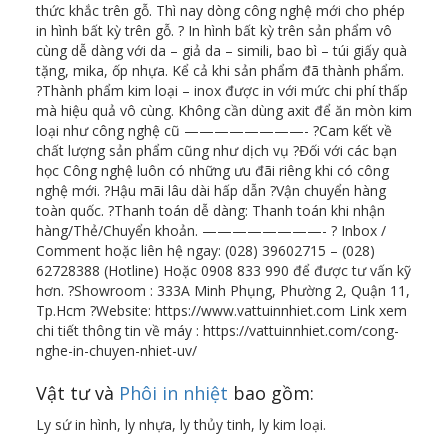
thức khắc trên gỗ. Thì nay dòng công nghệ mới cho phép
in hình bất kỳ trên gỗ. ?️ In hình bất kỳ trên sản phẩm vô
cùng dễ dàng với da – giả da – simili, bao bì – túi giấy quà
tặng, mika, ốp nhựa. Kể cả khi sản phẩm đã thành phẩm.
?Thành phẩm kim loại – inox được in với mức chi phí thấp
mà hiệu quả vô cùng. Không cần dùng axit để ăn mòn kim
loại như công nghệ cũ ————————- ?Cam kết về
chất lượng sản phẩm cũng như dịch vụ ?Đối với các bạn
học Công nghệ luôn có những ưu đãi riêng khi có công
nghệ mới. ?Hậu mãi lâu dài hấp dẫn ?Vận chuyển hàng
toàn quốc. ?Thanh toán dễ dàng: Thanh toán khi nhận
hàng/Thẻ/Chuyển khoản. ————————- ? Inbox /
Comment hoặc liên hệ ngay: (028) 39602715 – (028)
62728388 (Hotline) Hoặc 0908 833 990 để được tư vấn kỹ
hơn. ?Showroom : 333A Minh Phụng, Phường 2, Quận 11,
Tp.Hcm ?Website: https://www.vattuinnhiet.com Link xem
chi tiết thông tin về máy : https://vattuinnhiet.com/cong-
nghe-in-chuyen-nhiet-uv/
Vật tư và
Phôi in nhiệt
bao gồm:
Ly sứ in hình, ly nhựa, ly thủy tinh, ly kim loại.