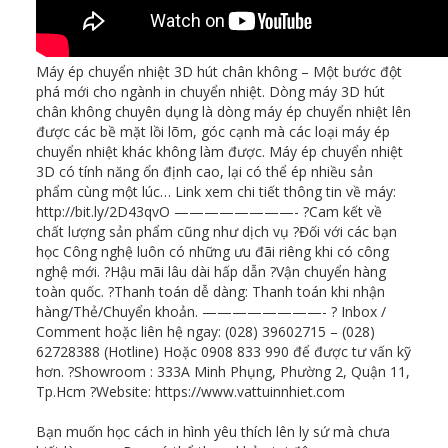
Máy ép chuyển nhiệt 3D hút chân không – Một bước đột
phá mới cho ngành in chuyển nhiệt. Dòng máy 3D hút
chân không chuyên dụng là dòng máy ép chuyển nhiệt lên
được các bề mặt lồi lõm, góc cạnh mà các loại máy ép
chuyển nhiệt khác không làm được. Máy ép chuyển nhiệt
3D có tính năng ổn định cao, lại có thể ép nhiều sản
phẩm cùng một lúc… Link xem chi tiết thông tin về máy:
http://bit.ly/2D43qvO ————————- ?Cam kết về
chất lượng sản phẩm cũng như dịch vụ ?Đối với các bạn
học Công nghệ luôn có những ưu đãi riêng khi có công
nghệ mới. ?Hậu mãi lâu dài hấp dẫn ?Vận chuyển hàng
toàn quốc. ?Thanh toán dễ dàng: Thanh toán khi nhận
hàng/Thẻ/Chuyển khoản. ————————- ? Inbox /
Comment hoặc liên hệ ngay: (028) 39602715 – (028)
62728388 (Hotline) Hoặc 0908 833 990 để được tư vấn kỹ
hơn. ?Showroom : 333A Minh Phụng, Phường 2, Quận 11,
Tp.Hcm ?Website: https://www.vattuinnhiet.com
Bạn muốn học cách in hình yêu thích lên ly sứ mà chưa