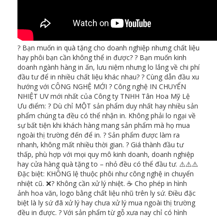
? Bạn muốn in quà tặng cho doanh nghiệp nhưng chất liệu
hay phôi bạn cần không thể in được? ? Bạn muốn kinh
doanh ngành hàng in ấn, lưu niệm nhưng lo lắng về chi phí
đầu tư để in nhiều chất liệu khác nhau? ? Cùng dẫn đầu xu
hướng với CÔNG NGHỆ MỚI ? Công nghệ IN CHUYỂN
NHIỆT UV mới nhất của Công ty TNHH Tân Hoa Mỹ Lệ
Ưu điểm: ? Dù chỉ MỘT sản phẩm duy nhất hay nhiều sản
phẩm chúng ta đều có thể nhận in. Không phải lo ngại về
sự bất tiện khi khách hàng mang sản phẩm mà họ mua
ngoài thị trường đến để in. ? Sản phẩm được làm ra
nhanh, không mất nhiều thời gian. ? Giá thành đầu tư
thấp, phù hợp với mọi quy mô kinh doanh, doanh nghiệp
hay cửa hàng quà tặng to – nhỏ đều có thể đầu tư. ⚠️⚠️⚠️
Đặc biệt: KHÔNG lệ thuộc phôi như công nghệ in chuyển
nhiệt cũ. ❌? Không cần xử lý nhiệt. ☕ Cho phép in hình
ảnh hoa văn, logo bằng chất liệu nhũ trên ly sứ. Điều đặc
biệt là ly sứ đã xử lý hay chưa xử lý mua ngoài thị trường
đều in được. ? Với sản phẩm từ gỗ xưa nay chỉ có hình