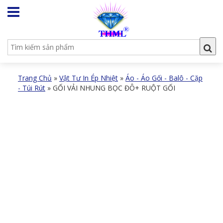
Trang Chủ
»
Vật Tư In Ép Nhiệt
»
Áo - Áo Gối - Balô - Cặp
- Túi Rút
»
GỐI VẢI NHUNG BỌC ĐÔ+ RUỘT GỐI