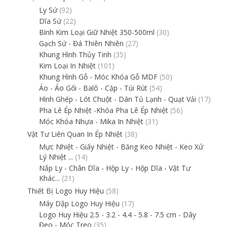
Ly Sứ
(92)
Dĩa Sứ
(22)
Bình Kim Loại Giữ Nhiệt 350-500ml
(30)
Gạch Sứ - Đá Thiên Nhiên
(27)
Khung Hình Thủy Tinh
(35)
Kim Loại In Nhiệt
(101)
Khung Hình Gỗ - Móc Khóa Gỗ MDF
(50)
Áo - Áo Gối - Balô - Cặp - Túi Rút
(54)
Hình Ghép - Lót Chuột - Dán Tủ Lạnh - Quạt Vải
(17)
Pha Lê Ép Nhiệt -Khóa Pha Lê Ép Nhiệt
(56)
Móc Khóa Nhựa - Mika In Nhiệt
(31)
Vật Tư Liên Quan In Ép Nhiệt
(38)
Mực Nhiệt - Giấy Nhiệt - Băng Keo Nhiệt - Keo Xử
Lý Nhiệt ...
(14)
Nắp Ly - Chân Dĩa - Hộp Ly - Hộp Dĩa - Vật Tư
Khác...
(21)
Thiết Bị Logo Huy Hiệu
(58)
Máy Dập Logo Huy Hiệu
(17)
Logo Huy Hiệu 2.5 - 3.2 - 4.4 - 5.8 - 7.5 cm - Dây
Đeo - Móc Treo
(35)