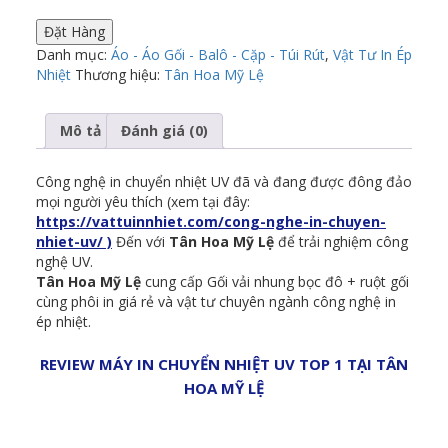
Đặt Hàng
Danh mục:
Áo - Áo Gối - Balô - Cặp - Túi Rút
,
Vật Tư In Ép
Nhiệt
Thương hiệu:
Tân Hoa Mỹ Lệ
Mô tả
Đánh giá (0)
Công nghệ in chuyển nhiệt UV đã và đang được đông đảo
mọi người yêu thích (xem tại đây:
https://vattuinnhiet.com/cong-nghe-in-chuyen-
nhiet-uv/ )
Đến với
Tân Hoa Mỹ Lệ
để trải nghiệm công
nghệ UV.
Tân Hoa Mỹ Lệ
cung cấp Gối vải nhung bọc đô + ruột gối
cùng phôi in giá rẻ và vật tư chuyên ngành công nghệ in
ép nhiệt.
REVIEW MÁY IN CHUYỂN NHIỆT UV TOP 1 TẠI TÂN
HOA MỸ LỆ