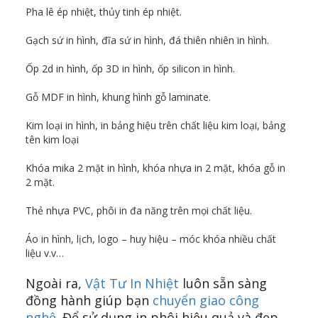
Pha lê ép nhiệt, thủy tinh ép nhiệt.
Gạch sứ in hình, đĩa sứ in hình, đá thiên nhiên in hình.
Ốp 2d in hình, ốp 3D in hình, ốp silicon in hình.
Gỗ MDF in hình, khung hình gỗ laminate.
Kim loại in hình, in bảng hiệu trên chất liệu kim loại, bảng
tên kim loại
Khóa mika 2 mặt in hình, khóa nhựa in 2 mặt, khóa gỗ in
2 mặt.
Thẻ nhựa PVC, phôi in đa năng trên mọi chất liệu.
Áo in hình, lịch, logo – huy hiệu – móc khóa nhiều chất
liệu v.v…
Ngoài ra,
Vật Tư In Nhiệt
luôn sẵn sàng
đồng hành giúp bạn
chuyển giao công
nghệ
. Để sử dụng in phôi hiệu quả và đẹp