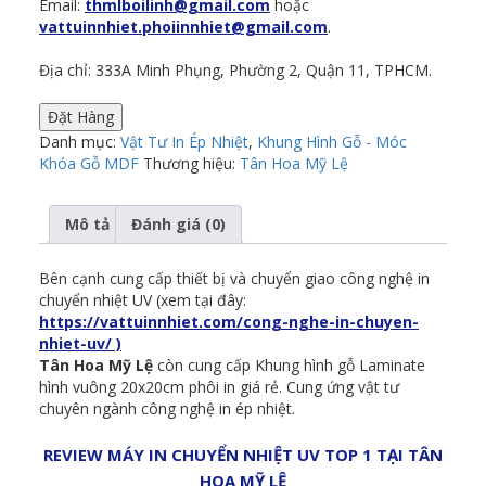
Email:
thmlboilinh@gmail.com
hoặc
vattuinnhiet.phoiinnhiet@gmail.com
.
Địa chỉ: 333A Minh Phụng, Phường 2, Quận 11, TPHCM.
Đặt Hàng
Danh mục:
Vật Tư In Ép Nhiệt
,
Khung Hình Gỗ - Móc
Khóa Gỗ MDF
Thương hiệu:
Tân Hoa Mỹ Lệ
Mô tả
Đánh giá (0)
Bên cạnh cung cấp thiết bị và chuyển giao công nghệ in
chuyển nhiệt UV (xem tại đây:
https://vattuinnhiet.com/cong-nghe-in-chuyen-
nhiet-uv/ )
Tân Hoa Mỹ Lệ
còn cung cấp Khung hình gỗ Laminate
hình vuông 20x20cm phôi in giá rẻ. Cung ứng vật tư
chuyên ngành công nghệ in ép nhiệt.
REVIEW MÁY IN CHUYỂN NHIỆT UV TOP 1 TẠI TÂN
HOA MỸ LỆ