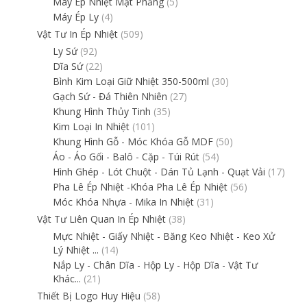
Máy Ép Nhiệt Mặt Phẳng
(5)
Máy Ép Ly
(4)
Vật Tư In Ép Nhiệt
(509)
Ly Sứ
(92)
Dĩa Sứ
(22)
Bình Kim Loại Giữ Nhiệt 350-500ml
(30)
Gạch Sứ - Đá Thiên Nhiên
(27)
Khung Hình Thủy Tinh
(35)
Kim Loại In Nhiệt
(101)
Khung Hình Gỗ - Móc Khóa Gỗ MDF
(50)
Áo - Áo Gối - Balô - Cặp - Túi Rút
(54)
Hình Ghép - Lót Chuột - Dán Tủ Lạnh - Quạt Vải
(17)
Pha Lê Ép Nhiệt -Khóa Pha Lê Ép Nhiệt
(56)
Móc Khóa Nhựa - Mika In Nhiệt
(31)
Vật Tư Liên Quan In Ép Nhiệt
(38)
Mực Nhiệt - Giấy Nhiệt - Băng Keo Nhiệt - Keo Xử
Lý Nhiệt ...
(14)
Nắp Ly - Chân Dĩa - Hộp Ly - Hộp Dĩa - Vật Tư
Khác...
(21)
Thiết Bị Logo Huy Hiệu
(58)