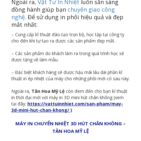
Ngoài ra,
Vật Tư In Nhiệt
luôn sẵn sàng
đồng hành giúp bạn
chuyển giao công
nghệ
. Để sử dụng in phôi hiệu quả và đẹp
mắt nhất:
– Cung cấp kĩ thuật đào tạo trọn bộ, học tập tại công ty
cho đến khi tự tạo ra được các sản phẩm đẹp mắt.
– Các sản phẩm do khách làm ra trong quá trình học sẽ
được tặng về làm mẫu.
– Đặc biệt khách hàng sẽ được hậu mãi lâu dài phần kĩ
thuật in ép nhiệt của máy cho những phôi mới có sau này.
Ngoài ra,
Tân Hoa Mỹ Lệ
còn đem đến cho bạn kĩ thuật
in thời đại mới với máy in 3D mini hút chân không (xem
tại đây:
https://vattuinnhiet.com/san-pham/may-
3d-mini-hut-chan-khong/ )
MÁY IN CHUYỂN NHIỆT 3D HÚT CHÂN KHÔNG –
TÂN HOA MỸ LỆ