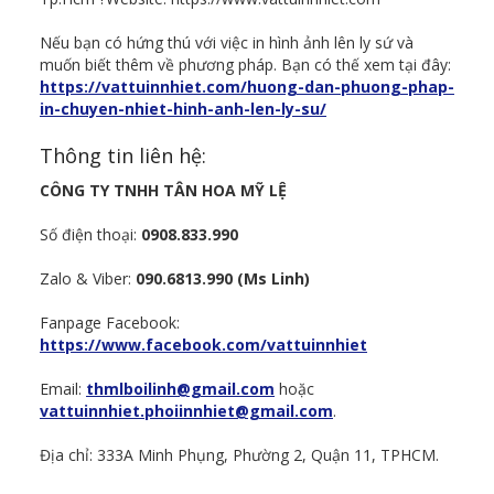
Nếu bạn có hứng thú với việc in hình ảnh lên ly sứ và
muốn biết thêm về phương pháp. Bạn có thế xem tại đây:
https://vattuinnhiet.com/huong-dan-phuong-phap-
in-chuyen-nhiet-hinh-anh-len-ly-su/
Thông tin liên hệ:
CÔNG TY TNHH TÂN HOA MỸ LỆ
Số điện thoại:
0908.833.990
Zalo & Viber:
090.6813.990 (Ms Linh)
Fanpage Facebook:
https://www.facebook.com/vattuinnhiet
Email:
thmlboilinh@gmail.com
hoặc
vattuinnhiet.phoiinnhiet@gmail.com
.
Địa chỉ: 333A Minh Phụng, Phường 2, Quận 11, TPHCM.