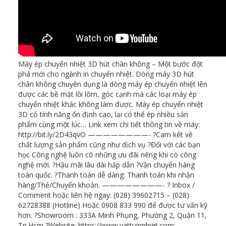
Máy ép chuyển nhiệt 3D hút chân không – Một bước đột
phá mới cho ngành in chuyển nhiệt. Dòng máy 3D hút
chân không chuyên dụng là dòng máy ép chuyển nhiệt lên
được các bề mặt lồi lõm, góc cạnh mà các loại máy ép
chuyển nhiệt khác không làm được. Máy ép chuyển nhiệt
3D có tính năng ổn định cao, lại có thể ép nhiều sản
phẩm cùng một lúc… Link xem chi tiết thông tin về máy:
http://bit.ly/2D43qvO ————————- ?Cam kết về
chất lượng sản phẩm cũng như dịch vụ ?Đối với các bạn
học Công nghệ luôn có những ưu đãi riêng khi có công
nghệ mới. ?Hậu mãi lâu dài hấp dẫn ?Vận chuyển hàng
toàn quốc. ?Thanh toán dễ dàng: Thanh toán khi nhận
hàng/Thẻ/Chuyển khoản. ————————- ? Inbox /
Comment hoặc liên hệ ngay: (028) 39602715 – (028)
62728388 (Hotline) Hoặc 0908 833 990 để được tư vấn kỹ
hơn. ?Showroom : 333A Minh Phụng, Phường 2, Quận 11,
Tp.Hcm ?Website: https://www.vattuinnhiet.com