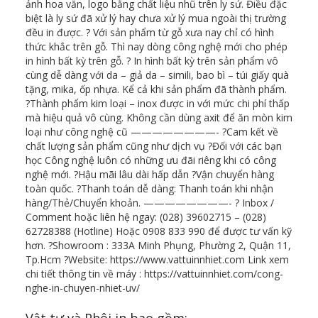
ảnh hoa văn, logo bằng chất liệu nhũ trên ly sứ. Điều đặc
biệt là ly sứ đã xử lý hay chưa xử lý mua ngoài thị trường
đều in được. ? Với sản phẩm từ gỗ xưa nay chỉ có hình
thức khắc trên gỗ. Thì nay dòng công nghệ mới cho phép
in hình bất kỳ trên gỗ. ?️ In hình bất kỳ trên sản phẩm vô
cùng dễ dàng với da – giả da – simili, bao bì – túi giấy quà
tặng, mika, ốp nhựa. Kể cả khi sản phẩm đã thành phẩm.
?Thành phẩm kim loại – inox được in với mức chi phí thấp
mà hiệu quả vô cùng. Không cần dùng axit để ăn mòn kim
loại như công nghệ cũ ————————- ?Cam kết về
chất lượng sản phẩm cũng như dịch vụ ?Đối với các bạn
học Công nghệ luôn có những ưu đãi riêng khi có công
nghệ mới. ?Hậu mãi lâu dài hấp dẫn ?Vận chuyển hàng
toàn quốc. ?Thanh toán dễ dàng: Thanh toán khi nhận
hàng/Thẻ/Chuyển khoản. ————————- ? Inbox /
Comment hoặc liên hệ ngay: (028) 39602715 – (028)
62728388 (Hotline) Hoặc 0908 833 990 để được tư vấn kỹ
hơn. ?Showroom : 333A Minh Phụng, Phường 2, Quận 11,
Tp.Hcm ?Website: https://www.vattuinnhiet.com Link xem
chi tiết thông tin về máy : https://vattuinnhiet.com/cong-
nghe-in-chuyen-nhiet-uv/