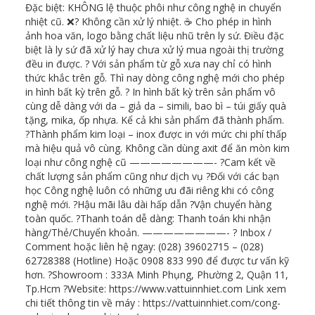
Đặc biệt: KHÔNG lệ thuộc phôi như công nghệ in chuyển
nhiệt cũ. ❌? Không cần xử lý nhiệt. ☕ Cho phép in hình
ảnh hoa văn, logo bằng chất liệu nhũ trên ly sứ. Điều đặc
biệt là ly sứ đã xử lý hay chưa xử lý mua ngoài thị trường
đều in được. ? Với sản phẩm từ gỗ xưa nay chỉ có hình
thức khắc trên gỗ. Thì nay dòng công nghệ mới cho phép
in hình bất kỳ trên gỗ. ?️ In hình bất kỳ trên sản phẩm vô
cùng dễ dàng với da – giả da – simili, bao bì – túi giấy quà
tặng, mika, ốp nhựa. Kể cả khi sản phẩm đã thành phẩm.
?Thành phẩm kim loại – inox được in với mức chi phí thấp
mà hiệu quả vô cùng. Không cần dùng axit để ăn mòn kim
loại như công nghệ cũ ————————- ?Cam kết về
chất lượng sản phẩm cũng như dịch vụ ?Đối với các bạn
học Công nghệ luôn có những ưu đãi riêng khi có công
nghệ mới. ?Hậu mãi lâu dài hấp dẫn ?Vận chuyển hàng
toàn quốc. ?Thanh toán dễ dàng: Thanh toán khi nhận
hàng/Thẻ/Chuyển khoản. ————————- ? Inbox /
Comment hoặc liên hệ ngay: (028) 39602715 – (028)
62728388 (Hotline) Hoặc 0908 833 990 để được tư vấn kỹ
hơn. ?Showroom : 333A Minh Phụng, Phường 2, Quận 11,
Tp.Hcm ?Website: https://www.vattuinnhiet.com Link xem
chi tiết thông tin về máy : https://vattuinnhiet.com/cong-