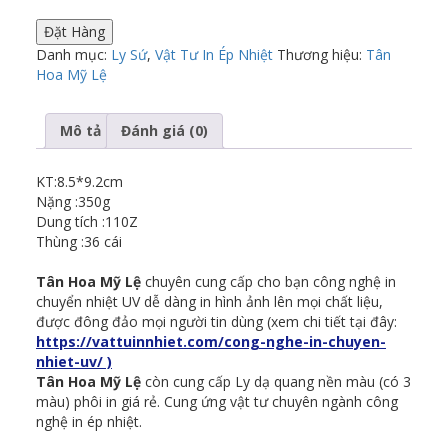
Đặt Hàng
Danh mục:
Ly Sứ
,
Vật Tư In Ép Nhiệt
Thương hiệu:
Tân
Hoa Mỹ Lệ
Mô tả
Đánh giá (0)
KT:8.5*9.2cm
Nặng :350g
Dung tích :110Z
Thùng :36 cái
Tân Hoa Mỹ Lệ
chuyên cung cấp cho bạn công nghệ in
chuyển nhiệt UV dễ dàng in hình ảnh lên mọi chất liệu,
được đông đảo mọi người tin dùng (xem chi tiết tại đây:
https://vattuinnhiet.com/cong-nghe-in-chuyen-
nhiet-uv/ )
Tân Hoa Mỹ Lệ
còn cung cấp Ly dạ quang nền màu (có 3
màu) phôi in giá rẻ. Cung ứng vật tư chuyên ngành công
nghệ in ép nhiệt.