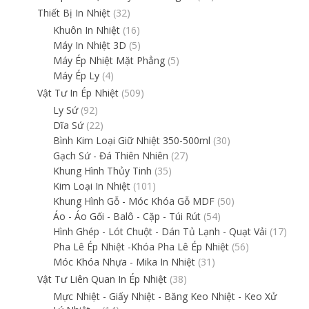
Thiết Bị In Nhiệt
(32)
Khuôn In Nhiệt
(16)
Máy In Nhiệt 3D
(5)
Máy Ép Nhiệt Mặt Phẳng
(5)
Máy Ép Ly
(4)
Vật Tư In Ép Nhiệt
(509)
Ly Sứ
(92)
Dĩa Sứ
(22)
Bình Kim Loại Giữ Nhiệt 350-500ml
(30)
Gạch Sứ - Đá Thiên Nhiên
(27)
Khung Hình Thủy Tinh
(35)
Kim Loại In Nhiệt
(101)
Khung Hình Gỗ - Móc Khóa Gỗ MDF
(50)
Áo - Áo Gối - Balô - Cặp - Túi Rút
(54)
Hình Ghép - Lót Chuột - Dán Tủ Lạnh - Quạt Vải
(17)
Pha Lê Ép Nhiệt -Khóa Pha Lê Ép Nhiệt
(56)
Móc Khóa Nhựa - Mika In Nhiệt
(31)
Vật Tư Liên Quan In Ép Nhiệt
(38)
Mực Nhiệt - Giấy Nhiệt - Băng Keo Nhiệt - Keo Xử