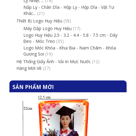
Lý Nhiệt ...
(14)
Nắp Ly - Chân Dĩa - Hộp Ly - Hộp Dĩa - Vật Tư
Khác...
(21)
Thiết Bị Logo Huy Hiệu
(58)
Máy Dập Logo Huy Hiệu
(17)
Logo Huy Hiệu 2.5 - 3.2 - 4.4 - 5.8 - 7.5 cm - Dây
Đeo - Móc Treo
(35)
Logo Móc Khóa - Khui Bia - Nam Châm - Khóa
Gương Soi
(19)
Hệ Thống Giấy Ảnh - Vải In Mực Nước
(12)
Hàng Mới Về
(27)
SẢN PHẨM MỚI