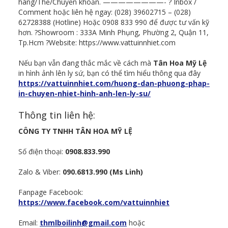
hàng/Thẻ/Chuyển khoản. ————————- ? Inbox /
Comment hoặc liên hệ ngay: (028) 39602715 – (028)
62728388 (Hotline) Hoặc 0908 833 990 để được tư vấn kỹ
hơn. ?Showroom : 333A Minh Phụng, Phường 2, Quận 11,
Tp.Hcm ?Website: https://www.vattuinnhiet.com
Nếu bạn vẫn đang thắc mắc về cách mà
Tân Hoa Mỹ Lệ
in hình ảnh lên ly sứ, bạn có thể tìm hiểu thông qua đây
https://vattuinnhiet.com/huong-dan-phuong-phap-
in-chuyen-nhiet-hinh-anh-len-ly-su/
Thông tin liên hệ:
CÔNG TY TNHH TÂN HOA MỸ LỆ
Số điện thoại:
0908.833.990
Zalo & Viber:
090.6813.990 (Ms Linh)
Fanpage Facebook:
https://www.facebook.com/vattuinnhiet
Email:
thmlboilinh@gmail.com
hoặc