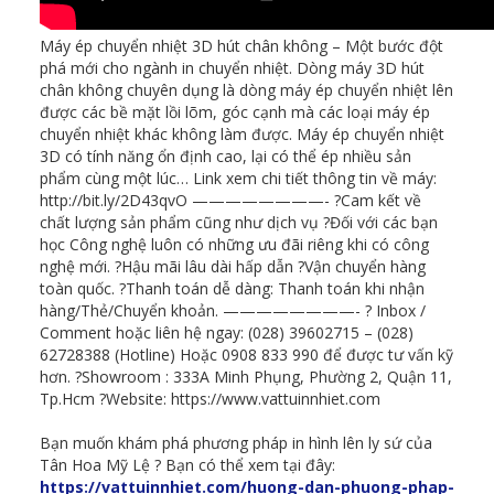
Máy ép chuyển nhiệt 3D hút chân không – Một bước đột
phá mới cho ngành in chuyển nhiệt. Dòng máy 3D hút
chân không chuyên dụng là dòng máy ép chuyển nhiệt lên
được các bề mặt lồi lõm, góc cạnh mà các loại máy ép
chuyển nhiệt khác không làm được. Máy ép chuyển nhiệt
3D có tính năng ổn định cao, lại có thể ép nhiều sản
phẩm cùng một lúc… Link xem chi tiết thông tin về máy:
http://bit.ly/2D43qvO ————————- ?Cam kết về
chất lượng sản phẩm cũng như dịch vụ ?Đối với các bạn
học Công nghệ luôn có những ưu đãi riêng khi có công
nghệ mới. ?Hậu mãi lâu dài hấp dẫn ?Vận chuyển hàng
toàn quốc. ?Thanh toán dễ dàng: Thanh toán khi nhận
hàng/Thẻ/Chuyển khoản. ————————- ? Inbox /
Comment hoặc liên hệ ngay: (028) 39602715 – (028)
62728388 (Hotline) Hoặc 0908 833 990 để được tư vấn kỹ
hơn. ?Showroom : 333A Minh Phụng, Phường 2, Quận 11,
Tp.Hcm ?Website: https://www.vattuinnhiet.com
Bạn muốn khám phá phương pháp in hình lên ly sứ của
Tân Hoa Mỹ Lệ ? Bạn có thể xem tại đây:
https://vattuinnhiet.com/huong-dan-phuong-phap-