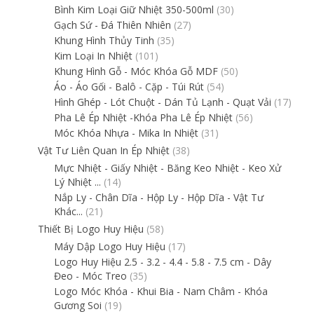
Bình Kim Loại Giữ Nhiệt 350-500ml
(30)
Gạch Sứ - Đá Thiên Nhiên
(27)
Khung Hình Thủy Tinh
(35)
Kim Loại In Nhiệt
(101)
Khung Hình Gỗ - Móc Khóa Gỗ MDF
(50)
Áo - Áo Gối - Balô - Cặp - Túi Rút
(54)
Hình Ghép - Lót Chuột - Dán Tủ Lạnh - Quạt Vải
(17)
Pha Lê Ép Nhiệt -Khóa Pha Lê Ép Nhiệt
(56)
Móc Khóa Nhựa - Mika In Nhiệt
(31)
Vật Tư Liên Quan In Ép Nhiệt
(38)
Mực Nhiệt - Giấy Nhiệt - Băng Keo Nhiệt - Keo Xử
Lý Nhiệt ...
(14)
Nắp Ly - Chân Dĩa - Hộp Ly - Hộp Dĩa - Vật Tư
Khác...
(21)
Thiết Bị Logo Huy Hiệu
(58)
Máy Dập Logo Huy Hiệu
(17)
Logo Huy Hiệu 2.5 - 3.2 - 4.4 - 5.8 - 7.5 cm - Dây
Đeo - Móc Treo
(35)
Logo Móc Khóa - Khui Bia - Nam Châm - Khóa
Gương Soi
(19)