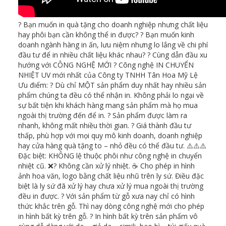
? Bạn muốn in quà tặng cho doanh nghiệp nhưng chất liệu
hay phôi bạn cần không thể in được? ? Bạn muốn kinh
doanh ngành hàng in ấn, lưu niệm nhưng lo lắng về chi phí
đầu tư để in nhiều chất liệu khác nhau? ? Cùng dẫn đầu xu
hướng với CÔNG NGHỆ MỚI ? Công nghệ IN CHUYỂN
NHIỆT UV mới nhất của Công ty TNHH Tân Hoa Mỹ Lệ
Ưu điểm: ? Dù chỉ MỘT sản phẩm duy nhất hay nhiều sản
phẩm chúng ta đều có thể nhận in. Không phải lo ngại về
sự bất tiện khi khách hàng mang sản phẩm mà họ mua
ngoài thị trường đến để in. ? Sản phẩm được làm ra
nhanh, không mất nhiều thời gian. ? Giá thành đầu tư
thấp, phù hợp với mọi quy mô kinh doanh, doanh nghiệp
hay cửa hàng quà tặng to – nhỏ đều có thể đầu tư. ⚠️⚠️⚠️
Đặc biệt: KHÔNG lệ thuộc phôi như công nghệ in chuyển
nhiệt cũ. ❌? Không cần xử lý nhiệt. ☕ Cho phép in hình
ảnh hoa văn, logo bằng chất liệu nhũ trên ly sứ. Điều đặc
biệt là ly sứ đã xử lý hay chưa xử lý mua ngoài thị trường
đều in được. ? Với sản phẩm từ gỗ xưa nay chỉ có hình
thức khắc trên gỗ. Thì nay dòng công nghệ mới cho phép
in hình bất kỳ trên gỗ. ?️ In hình bất kỳ trên sản phẩm vô