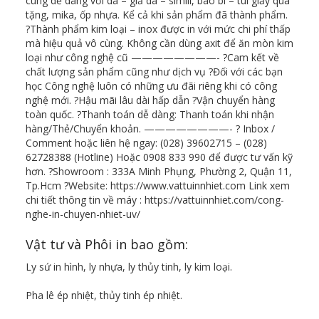
cùng dễ dàng với da – giả da – simili, bao bì – túi giấy quà
tặng, mika, ốp nhựa. Kể cả khi sản phẩm đã thành phẩm.
?Thành phẩm kim loại – inox được in với mức chi phí thấp
mà hiệu quả vô cùng. Không cần dùng axit để ăn mòn kim
loại như công nghệ cũ ————————- ?Cam kết về
chất lượng sản phẩm cũng như dịch vụ ?Đối với các bạn
học Công nghệ luôn có những ưu đãi riêng khi có công
nghệ mới. ?Hậu mãi lâu dài hấp dẫn ?Vận chuyển hàng
toàn quốc. ?Thanh toán dễ dàng: Thanh toán khi nhận
hàng/Thẻ/Chuyển khoản. ————————- ? Inbox /
Comment hoặc liên hệ ngay: (028) 39602715 – (028)
62728388 (Hotline) Hoặc 0908 833 990 để được tư vấn kỹ
hơn. ?Showroom : 333A Minh Phụng, Phường 2, Quận 11,
Tp.Hcm ?Website: https://www.vattuinnhiet.com Link xem
chi tiết thông tin về máy : https://vattuinnhiet.com/cong-
nghe-in-chuyen-nhiet-uv/
Vật tư và Phôi in bao gồm:
Ly sứ in hình, ly nhựa, ly thủy tinh, ly kim loại.
Pha lê ép nhiệt, thủy tinh ép nhiệt.