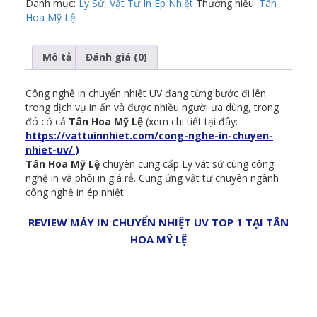
Danh mục:
Ly Sứ
,
Vật Tư In Ép Nhiệt
Thương hiệu:
Tân
Hoa Mỹ Lệ
Mô tả
Đánh giá (0)
Công nghệ in chuyển nhiệt UV đang từng bước đi lên
trong dịch vụ in ấn và được nhiều người ưa dùng, trong
đó có cả
Tân Hoa Mỹ Lệ
(xem chi tiết tại đây:
https://vattuinnhiet.com/cong-nghe-in-chuyen-
nhiet-uv/ )
Tân Hoa Mỹ Lệ
chuyên cung cấp Ly vát sứ cùng công
nghệ in và phôi in giá rẻ. Cung ứng vật tư chuyên ngành
công nghệ in ép nhiệt.
REVIEW MÁY IN CHUYỂN NHIỆT UV TOP 1 TẠI TÂN
HOA MỸ LỆ