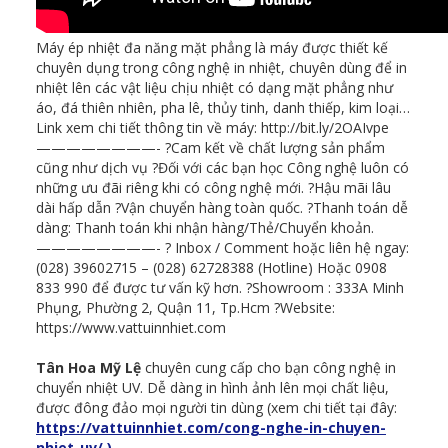
Máy ép nhiệt đa năng mặt phẳng là máy được thiết kế
chuyên dụng trong công nghệ in nhiệt, chuyên dùng để in
nhiệt lên các vật liệu chịu nhiệt có dạng mặt phẳng như
áo, đá thiên nhiên, pha lê, thủy tinh, danh thiếp, kim loại…
Link xem chi tiết thông tin về máy: http://bit.ly/2OAIvpe
————————- ?Cam kết về chất lượng sản phẩm
cũng như dịch vụ ?Đối với các bạn học Công nghệ luôn có
những ưu đãi riêng khi có công nghệ mới. ?Hậu mãi lâu
dài hấp dẫn ?Vận chuyển hàng toàn quốc. ?Thanh toán dễ
dàng: Thanh toán khi nhận hàng/Thẻ/Chuyển khoản.
————————- ? Inbox / Comment hoặc liên hệ ngay:
(028) 39602715 – (028) 62728388 (Hotline) Hoặc 0908
833 990 để được tư vấn kỹ hơn. ?Showroom : 333A Minh
Phụng, Phường 2, Quận 11, Tp.Hcm ?Website:
https://www.vattuinnhiet.com
Tân Hoa Mỹ Lệ
chuyên cung cấp cho bạn công nghệ in
chuyển nhiệt UV. Dễ dàng in hình ảnh lên mọi chất liệu,
được đông đảo mọi người tin dùng (xem chi tiết tại đây:
https://vattuinnhiet.com/cong-nghe-in-chuyen-
nhiet-uv/ )