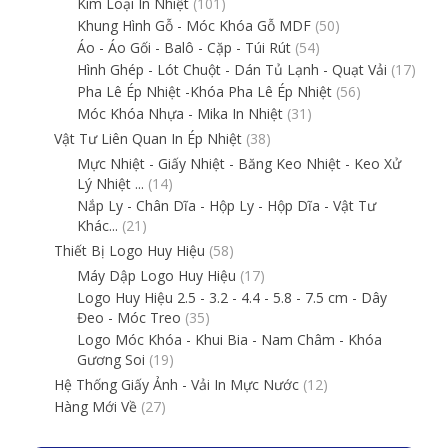
Kim Loại In Nhiệt
(101)
Khung Hình Gỗ - Móc Khóa Gỗ MDF
(50)
Áo - Áo Gối - Balô - Cặp - Túi Rút
(54)
Hình Ghép - Lót Chuột - Dán Tủ Lạnh - Quạt Vải
(17)
Pha Lê Ép Nhiệt -Khóa Pha Lê Ép Nhiệt
(56)
Móc Khóa Nhựa - Mika In Nhiệt
(31)
Vật Tư Liên Quan In Ép Nhiệt
(38)
Mực Nhiệt - Giấy Nhiệt - Băng Keo Nhiệt - Keo Xử
Lý Nhiệt ...
(14)
Nắp Ly - Chân Dĩa - Hộp Ly - Hộp Dĩa - Vật Tư
Khác...
(21)
Thiết Bị Logo Huy Hiệu
(58)
Máy Dập Logo Huy Hiệu
(17)
Logo Huy Hiệu 2.5 - 3.2 - 4.4 - 5.8 - 7.5 cm - Dây
Đeo - Móc Treo
(35)
Logo Móc Khóa - Khui Bia - Nam Châm - Khóa
Gương Soi
(19)
Hệ Thống Giấy Ảnh - Vải In Mực Nước
(12)
Hàng Mới Về
(27)