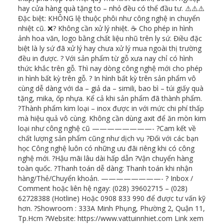
hay cửa hàng quà tặng to – nhỏ đều có thể đầu tư. ⚠️⚠️⚠️
Đặc biệt: KHÔNG lệ thuộc phôi như công nghệ in chuyển
nhiệt cũ. ❌? Không cần xử lý nhiệt. ☕ Cho phép in hình
ảnh hoa văn, logo bằng chất liệu nhũ trên ly sứ. Điều đặc
biệt là ly sứ đã xử lý hay chưa xử lý mua ngoài thị trường
đều in được. ? Với sản phẩm từ gỗ xưa nay chỉ có hình
thức khắc trên gỗ. Thì nay dòng công nghệ mới cho phép
in hình bất kỳ trên gỗ. ?️ In hình bất kỳ trên sản phẩm vô
cùng dễ dàng với da – giả da – simili, bao bì – túi giấy quà
tặng, mika, ốp nhựa. Kể cả khi sản phẩm đã thành phẩm.
?Thành phẩm kim loại – inox được in với mức chi phí thấp
mà hiệu quả vô cùng. Không cần dùng axit để ăn mòn kim
loại như công nghệ cũ ————————- ?Cam kết về
chất lượng sản phẩm cũng như dịch vụ ?Đối với các bạn
học Công nghệ luôn có những ưu đãi riêng khi có công
nghệ mới. ?Hậu mãi lâu dài hấp dẫn ?Vận chuyển hàng
toàn quốc. ?Thanh toán dễ dàng: Thanh toán khi nhận
hàng/Thẻ/Chuyển khoản. ————————- ? Inbox /
Comment hoặc liên hệ ngay: (028) 39602715 – (028)
62728388 (Hotline) Hoặc 0908 833 990 để được tư vấn kỹ
hơn. ?Showroom : 333A Minh Phụng, Phường 2, Quận 11,
Tp.Hcm ?Website: https://www.vattuinnhiet.com Link xem