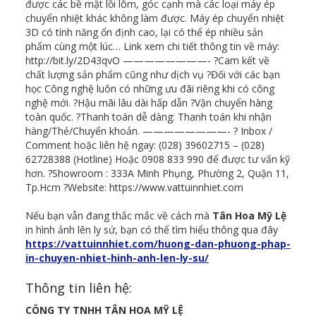
được các bề mặt lồi lõm, góc cạnh mà các loại máy ép
chuyển nhiệt khác không làm được. Máy ép chuyển nhiệt
3D có tính năng ổn định cao, lại có thể ép nhiều sản
phẩm cùng một lúc… Link xem chi tiết thông tin về máy:
http://bit.ly/2D43qvO ————————- ?Cam kết về
chất lượng sản phẩm cũng như dịch vụ ?Đối với các bạn
học Công nghệ luôn có những ưu đãi riêng khi có công
nghệ mới. ?Hậu mãi lâu dài hấp dẫn ?Vận chuyển hàng
toàn quốc. ?Thanh toán dễ dàng: Thanh toán khi nhận
hàng/Thẻ/Chuyển khoản. ————————- ? Inbox /
Comment hoặc liên hệ ngay: (028) 39602715 – (028)
62728388 (Hotline) Hoặc 0908 833 990 để được tư vấn kỹ
hơn. ?Showroom : 333A Minh Phụng, Phường 2, Quận 11,
Tp.Hcm ?Website: https://www.vattuinnhiet.com
Nếu bạn vẫn đang thắc mắc về cách mà
Tân Hoa Mỹ Lệ
in hình ảnh lên ly sứ, bạn có thể tìm hiểu thông qua đây
https://vattuinnhiet.com/huong-dan-phuong-phap-
in-chuyen-nhiet-hinh-anh-len-ly-su/
Thông tin liên hệ:
CÔNG TY TNHH TÂN HOA MỸ LỆ