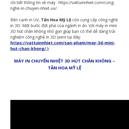
chi tiết thông tin về máy : https://vattuinnhiet.com/cong-
nghe-in-chuyen-nhiet-uv/
Bên cạnh in UV,
Tân Hoa Mỹ Lệ
còn cung cấp công nghệ
in 3D. Một bước đột phá của ngành in ấn. Với máy in mini
3D hút chân không nhỏ gọn giúp bạn có thể dễ dàng trải
nghiệm công nghệ in 3D (xem tại đây:
https://vattuinnhiet.com/san-pham/may-3d-mini-
hut-chan-khong/ )
MÁY IN CHUYỂN NHIỆT 3D HÚT CHÂN KHÔNG –
TÂN HOA MỸ LỆ