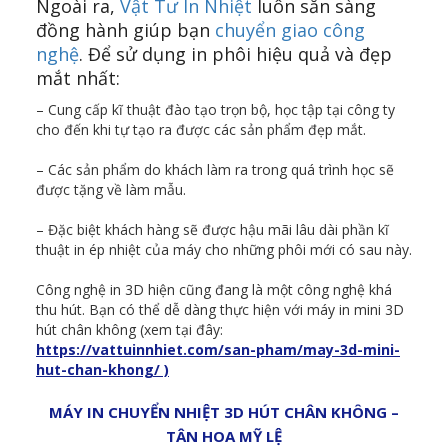
Ngoài ra,
Vật Tư In Nhiệt
luôn sẵn sàng
đồng hành giúp bạn
chuyển giao công
nghệ
. Để sử dụng in phôi hiệu quả và đẹp
mắt nhất:
– Cung cấp kĩ thuật đào tạo trọn bộ, học tập tại công ty
cho đến khi tự tạo ra được các sản phẩm đẹp mắt.
– Các sản phẩm do khách làm ra trong quá trình học sẽ
được tặng về làm mẫu.
– Đặc biệt khách hàng sẽ được hậu mãi lâu dài phần kĩ
thuật in ép nhiệt của máy cho những phôi mới có sau này.
Công nghệ in 3D hiện cũng đang là một công nghệ khá
thu hút. Bạn có thể dễ dàng thực hiện với máy in mini 3D
hút chân không (xem tại đây:
https://vattuinnhiet.com/san-pham/may-3d-mini-
hut-chan-khong/ )
MÁY IN CHUYỂN NHIỆT 3D HÚT CHÂN KHÔNG –
TÂN HOA MỸ LỆ