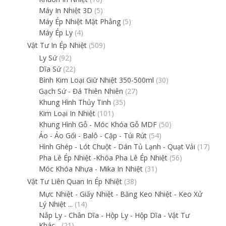
Máy In Nhiệt 3D
(5)
Máy Ép Nhiệt Mặt Phẳng
(5)
Máy Ép Ly
(4)
Vật Tư In Ép Nhiệt
(509)
Ly Sứ
(92)
Dĩa Sứ
(22)
Bình Kim Loại Giữ Nhiệt 350-500ml
(30)
Gạch Sứ - Đá Thiên Nhiên
(27)
Khung Hình Thủy Tinh
(35)
Kim Loại In Nhiệt
(101)
Khung Hình Gỗ - Móc Khóa Gỗ MDF
(50)
Áo - Áo Gối - Balô - Cặp - Túi Rút
(54)
Hình Ghép - Lót Chuột - Dán Tủ Lạnh - Quạt Vải
(17)
Pha Lê Ép Nhiệt -Khóa Pha Lê Ép Nhiệt
(56)
Móc Khóa Nhựa - Mika In Nhiệt
(31)
Vật Tư Liên Quan In Ép Nhiệt
(38)
Mực Nhiệt - Giấy Nhiệt - Băng Keo Nhiệt - Keo Xử
Lý Nhiệt ...
(14)
Nắp Ly - Chân Dĩa - Hộp Ly - Hộp Dĩa - Vật Tư
Khác...
(21)