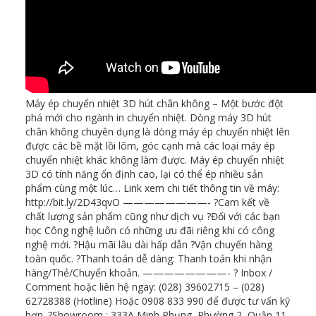
Máy ép chuyển nhiệt 3D hút chân không – Một bước đột
phá mới cho ngành in chuyển nhiệt. Dòng máy 3D hút
chân không chuyên dụng là dòng máy ép chuyển nhiệt lên
được các bề mặt lồi lõm, góc cạnh mà các loại máy ép
chuyển nhiệt khác không làm được. Máy ép chuyển nhiệt
3D có tính năng ổn định cao, lại có thể ép nhiều sản
phẩm cùng một lúc… Link xem chi tiết thông tin về máy:
http://bit.ly/2D43qvO ————————- ?Cam kết về
chất lượng sản phẩm cũng như dịch vụ ?Đối với các bạn
học Công nghệ luôn có những ưu đãi riêng khi có công
nghệ mới. ?Hậu mãi lâu dài hấp dẫn ?Vận chuyển hàng
toàn quốc. ?Thanh toán dễ dàng: Thanh toán khi nhận
hàng/Thẻ/Chuyển khoản. ————————- ? Inbox /
Comment hoặc liên hệ ngay: (028) 39602715 – (028)
62728388 (Hotline) Hoặc 0908 833 990 để được tư vấn kỹ
hơn. ?Showroom : 333A Minh Phụng, Phường 2, Quận 11,