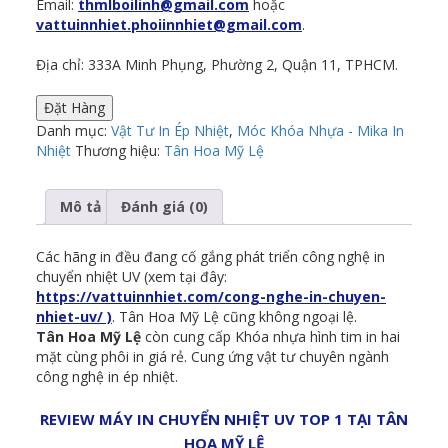
Email:
thmlboilinh@gmail.com
hoặc
vattuinnhiet.phoiinnhiet@gmail.com
.
Địa chỉ: 333A Minh Phụng, Phường 2, Quận 11, TPHCM.
Đặt Hàng
Danh mục:
Vật Tư In Ép Nhiệt
,
Móc Khóa Nhựa - Mika In
Nhiệt
Thương hiệu:
Tân Hoa Mỹ Lệ
Mô tả
Đánh giá (0)
Các hãng in đều đang cố gắng phát triển công nghệ in
chuyển nhiệt UV (xem tại đây:
https://vattuinnhiet.com/cong-nghe-in-chuyen-
nhiet-uv/ )
. Tân Hoa Mỹ Lệ cũng không ngoại lệ.
Tân Hoa Mỹ Lệ
còn cung cấp Khóa nhựa hình tim in hai
mặt cùng phôi in giá rẻ. Cung ứng vật tư chuyên ngành
công nghệ in ép nhiệt.
REVIEW MÁY IN CHUYỂN NHIỆT UV TOP 1 TẠI TÂN
HOA MỸ LỆ