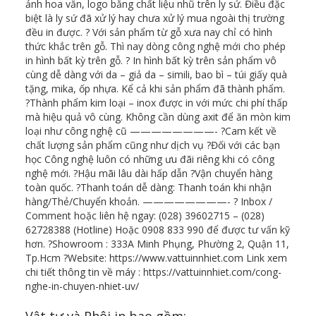
ảnh hoa văn, logo bằng chất liệu nhũ trên ly sứ. Điều đặc
biệt là ly sứ đã xử lý hay chưa xử lý mua ngoài thị trường
đều in được. ? Với sản phẩm từ gỗ xưa nay chỉ có hình
thức khắc trên gỗ. Thì nay dòng công nghệ mới cho phép
in hình bất kỳ trên gỗ. ?️ In hình bất kỳ trên sản phẩm vô
cùng dễ dàng với da – giả da – simili, bao bì – túi giấy quà
tặng, mika, ốp nhựa. Kể cả khi sản phẩm đã thành phẩm.
?Thành phẩm kim loại – inox được in với mức chi phí thấp
mà hiệu quả vô cùng. Không cần dùng axit để ăn mòn kim
loại như công nghệ cũ ————————- ?Cam kết về
chất lượng sản phẩm cũng như dịch vụ ?Đối với các bạn
học Công nghệ luôn có những ưu đãi riêng khi có công
nghệ mới. ?Hậu mãi lâu dài hấp dẫn ?Vận chuyển hàng
toàn quốc. ?Thanh toán dễ dàng: Thanh toán khi nhận
hàng/Thẻ/Chuyển khoản. ————————- ? Inbox /
Comment hoặc liên hệ ngay: (028) 39602715 – (028)
62728388 (Hotline) Hoặc 0908 833 990 để được tư vấn kỹ
hơn. ?Showroom : 333A Minh Phụng, Phường 2, Quận 11,
Tp.Hcm ?Website: https://www.vattuinnhiet.com Link xem
chi tiết thông tin về máy : https://vattuinnhiet.com/cong-
nghe-in-chuyen-nhiet-uv/