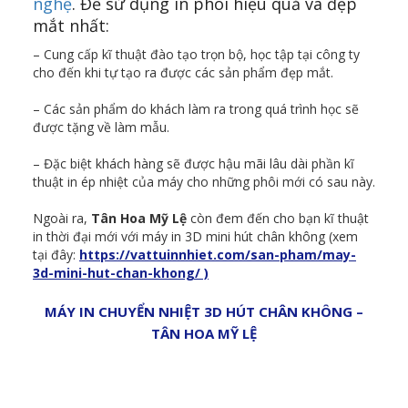
nghệ
. Để sử dụng in phôi hiệu quả và đẹp
mắt nhất:
– Cung cấp kĩ thuật đào tạo trọn bộ, học tập tại công ty
cho đến khi tự tạo ra được các sản phẩm đẹp mắt.
– Các sản phẩm do khách làm ra trong quá trình học sẽ
được tặng về làm mẫu.
– Đặc biệt khách hàng sẽ được hậu mãi lâu dài phần kĩ
thuật in ép nhiệt của máy cho những phôi mới có sau này.
Ngoài ra,
Tân Hoa Mỹ Lệ
còn đem đến cho bạn kĩ thuật
in thời đại mới với máy in 3D mini hút chân không (xem
tại đây:
https://vattuinnhiet.com/san-pham/may-
3d-mini-hut-chan-khong/ )
MÁY IN CHUYỂN NHIỆT 3D HÚT CHÂN KHÔNG –
TÂN HOA MỸ LỆ