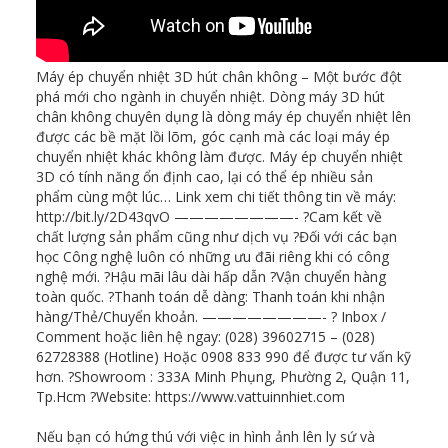
Máy ép chuyển nhiệt 3D hút chân không – Một bước đột
phá mới cho ngành in chuyển nhiệt. Dòng máy 3D hút
chân không chuyên dụng là dòng máy ép chuyển nhiệt lên
được các bề mặt lồi lõm, góc cạnh mà các loại máy ép
chuyển nhiệt khác không làm được. Máy ép chuyển nhiệt
3D có tính năng ổn định cao, lại có thể ép nhiều sản
phẩm cùng một lúc… Link xem chi tiết thông tin về máy:
http://bit.ly/2D43qvO ————————- ?Cam kết về
chất lượng sản phẩm cũng như dịch vụ ?Đối với các bạn
học Công nghệ luôn có những ưu đãi riêng khi có công
nghệ mới. ?Hậu mãi lâu dài hấp dẫn ?Vận chuyển hàng
toàn quốc. ?Thanh toán dễ dàng: Thanh toán khi nhận
hàng/Thẻ/Chuyển khoản. ————————- ? Inbox /
Comment hoặc liên hệ ngay: (028) 39602715 – (028)
62728388 (Hotline) Hoặc 0908 833 990 để được tư vấn kỹ
hơn. ?Showroom : 333A Minh Phụng, Phường 2, Quận 11,
Tp.Hcm ?Website: https://www.vattuinnhiet.com
Nếu bạn có hứng thú với việc in hình ảnh lên ly sứ và