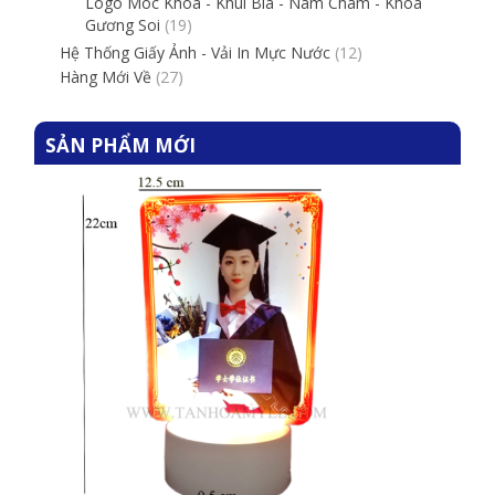
Logo Móc Khóa - Khui Bia - Nam Châm - Khóa
Gương Soi
(19)
Hệ Thống Giấy Ảnh - Vải In Mực Nước
(12)
Hàng Mới Về
(27)
SẢN PHẨM MỚI