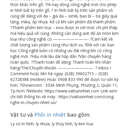
thức khắc trên gỗ. Thì nay dòng công nghệ mới cho phép
in hình bất kỳ trên gỗ. ?️ In hình bất kỳ trên sản phẩm vô
cùng dễ dàng với da – giả da – simili, bao bì – túi giấy quà
tặng, mika, ốp nhựa. Kể cả khi sản phẩm đã thành phẩm.
?Thành phẩm kim loại – inox được in với mức chi phí thấp
mà hiệu quả vô cùng. Không cần dùng axit để ăn mòn kim
loại như công nghệ cũ ————————- ?Cam kết về
chất lượng sản phẩm cũng như dịch vụ ?Đối với các bạn
học Công nghệ luôn có những ưu đãi riêng khi có công
nghệ mới. ?Hậu mãi lâu dài hấp dẫn ?Vận chuyển hàng
toàn quốc. ?Thanh toán dễ dàng: Thanh toán khi nhận
hàng/Thẻ/Chuyển khoản. ————————- ? Inbox /
Comment hoặc liên hệ ngay: (028) 39602715 – (028)
62728388 (Hotline) Hoặc 0908 833 990 để được tư vấn kỹ
hơn. ?Showroom : 333A Minh Phụng, Phường 2, Quận 11,
Tp.Hcm ?Website: https://www.vattuinnhiet.com Link xem
chi tiết thông tin về máy : https://vattuinnhiet.com/cong-
nghe-in-chuyen-nhiet-uv/
Vật tư và
Phôi in nhiệt
bao gồm:
Ly sứ in hình, ly nhựa, ly thủy tinh, ly kim loại.