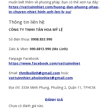
muốn biết thêm về phương pháp. Bạn có thế xem tại đây:
https://vattuinnhiet.com/huong-dan-phuong-phap-
in-chuyen-nhiet-hinh-anh-len-ly-su/
Thông tin liên hệ:
CÔNG TY TNHH TÂN HOA MỸ LỆ
Số điện thoại:
0908.833.990
Zalo & Viber:
090.6813.990 (Ms Linh)
Fanpage Facebook:
https://www.facebook.com/vattuinnhiet
Email:
thmlboilinh@gmail.com
hoặc
vattuinnhiet.phoiinnhiet@gmail.com
.
Địa chỉ: 333A Minh Phụng, Phường 2, Quận 11, TPHCM.
ĐÁNH GIÁ
Chưa có đánh giá nào.