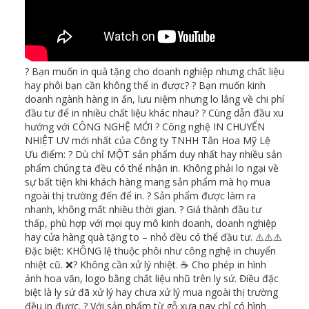
? Bạn muốn in quà tặng cho doanh nghiệp nhưng chất liệu
hay phôi bạn cần không thể in được? ? Bạn muốn kinh
doanh ngành hàng in ấn, lưu niệm nhưng lo lắng về chi phí
đầu tư để in nhiều chất liệu khác nhau? ? Cùng dẫn đầu xu
hướng với CÔNG NGHỆ MỚI ? Công nghệ IN CHUYỂN
NHIỆT UV mới nhất của Công ty TNHH Tân Hoa Mỹ Lệ
Ưu điểm: ? Dù chỉ MỘT sản phẩm duy nhất hay nhiều sản
phẩm chúng ta đều có thể nhận in. Không phải lo ngại về
sự bất tiện khi khách hàng mang sản phẩm mà họ mua
ngoài thị trường đến để in. ? Sản phẩm được làm ra
nhanh, không mất nhiều thời gian. ? Giá thành đầu tư
thấp, phù hợp với mọi quy mô kinh doanh, doanh nghiệp
hay cửa hàng quà tặng to – nhỏ đều có thể đầu tư. ⚠️⚠️⚠️
Đặc biệt: KHÔNG lệ thuộc phôi như công nghệ in chuyển
nhiệt cũ. ❌? Không cần xử lý nhiệt. ☕ Cho phép in hình
ảnh hoa văn, logo bằng chất liệu nhũ trên ly sứ. Điều đặc
biệt là ly sứ đã xử lý hay chưa xử lý mua ngoài thị trường
đều in được. ? Với sản phẩm từ gỗ xưa nay chỉ có hình