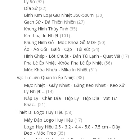
Ly Sứ
(92)
Dĩa Sứ
(22)
Bình Kim Loại Giữ Nhiệt 350-500ml
(30)
Gạch Sứ - Đá Thiên Nhiên
(27)
Khung Hình Thủy Tinh
(35)
Kim Loại In Nhiệt
(101)
Khung Hình Gỗ - Móc Khóa Gỗ MDF
(50)
Áo - Áo Gối - Balô - Cặp - Túi Rút
(54)
Hình Ghép - Lót Chuột - Dán Tủ Lạnh - Quạt Vải
(17)
Pha Lê Ép Nhiệt -Khóa Pha Lê Ép Nhiệt
(56)
Móc Khóa Nhựa - Mika In Nhiệt
(31)
Vật Tư Liên Quan In Ép Nhiệt
(38)
Mực Nhiệt - Giấy Nhiệt - Băng Keo Nhiệt - Keo Xử
Lý Nhiệt ...
(14)
Nắp Ly - Chân Dĩa - Hộp Ly - Hộp Dĩa - Vật Tư
Khác...
(21)
Thiết Bị Logo Huy Hiệu
(58)
Máy Dập Logo Huy Hiệu
(17)
Logo Huy Hiệu 2.5 - 3.2 - 4.4 - 5.8 - 7.5 cm - Dây
Đeo - Móc Treo
(35)