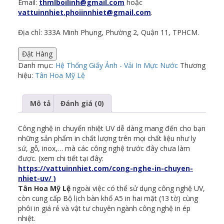
Email:
thmlboilinh@gmail.com
hoặc
vattuinnhiet.phoiinnhiet@gmail.com
.
Địa chỉ: 333A Minh Phụng, Phường 2, Quận 11, TPHCM.
Đặt Hàng
Danh mục:
Hệ Thống Giấy Ảnh - Vải In Mực Nước
Thương
hiệu:
Tân Hoa Mỹ Lệ
Mô tả
Đánh giá (0)
Công nghệ in chuyển nhiệt UV dễ dàng mang đến cho bạn
những sản phẩm in chất lượng trên mọi chất liệu như ly
sứ, gỗ, inox,… mà các công nghệ trước đây chưa làm
được. (xem chi tiết tại đây:
https://vattuinnhiet.com/cong-nghe-in-chuyen-
nhiet-uv/ )
Tân Hoa Mỹ Lệ
ngoài việc có thể sử dụng công nghệ UV,
còn cung cấp Bộ lịch bàn khổ A5 in hai mặt (13 tờ) cùng
phôi in giá rẻ và vật tư chuyên ngành công nghệ in ép
nhiệt.