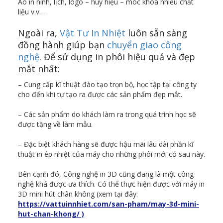
Áo in hình, lịch, logo – huy hiệu – móc khóa nhiều chất
liệu v.v…
Ngoài ra,
Vật Tư In Nhiệt
luôn sẵn sàng
đồng hành giúp bạn
chuyển giao công
nghệ
. Để sử dụng in phôi hiệu quả và đẹp
mắt nhất:
– Cung cấp kĩ thuật đào tạo trọn bộ, học tập tại công ty
cho đến khi tự tạo ra được các sản phẩm đẹp mắt.
– Các sản phẩm do khách làm ra trong quá trình học sẽ
được tặng về làm mẫu.
– Đặc biệt khách hàng sẽ được hậu mãi lâu dài phần kĩ
thuật in ép nhiệt của máy cho những phôi mới có sau này.
Bên cạnh đó, Công nghệ in 3D cũng đang là một công
nghệ khá được ưa thích. Có thể thực hiện được với máy in
3D mini hút chân không (xem tại đây:
https://vattuinnhiet.com/san-pham/may-3d-mini-
hut-chan-khong/ )