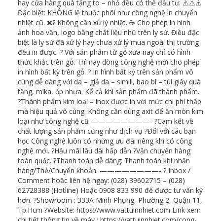
hay cửa hàng quà tặng to – nhỏ đều có thể đầu tư. ⚠️⚠️⚠️
Đặc biệt: KHÔNG lệ thuộc phôi như công nghệ in chuyển
nhiệt cũ. ❌? Không cần xử lý nhiệt. ☕ Cho phép in hình
ảnh hoa văn, logo bằng chất liệu nhũ trên ly sứ. Điều đặc
biệt là ly sứ đã xử lý hay chưa xử lý mua ngoài thị trường
đều in được. ? Với sản phẩm từ gỗ xưa nay chỉ có hình
thức khắc trên gỗ. Thì nay dòng công nghệ mới cho phép
in hình bất kỳ trên gỗ. ?️ In hình bất kỳ trên sản phẩm vô
cùng dễ dàng với da – giả da – simili, bao bì – túi giấy quà
tặng, mika, ốp nhựa. Kể cả khi sản phẩm đã thành phẩm.
?Thành phẩm kim loại – inox được in với mức chi phí thấp
mà hiệu quả vô cùng. Không cần dùng axit để ăn mòn kim
loại như công nghệ cũ ————————- ?Cam kết về
chất lượng sản phẩm cũng như dịch vụ ?Đối với các bạn
học Công nghệ luôn có những ưu đãi riêng khi có công
nghệ mới. ?Hậu mãi lâu dài hấp dẫn ?Vận chuyển hàng
toàn quốc. ?Thanh toán dễ dàng: Thanh toán khi nhận
hàng/Thẻ/Chuyển khoản. ————————- ? Inbox /
Comment hoặc liên hệ ngay: (028) 39602715 – (028)
62728388 (Hotline) Hoặc 0908 833 990 để được tư vấn kỹ
hơn. ?Showroom : 333A Minh Phụng, Phường 2, Quận 11,
Tp.Hcm ?Website: https://www.vattuinnhiet.com Link xem
chi tiết thông tin về máy : https://vattuinnhiet.com/cong-