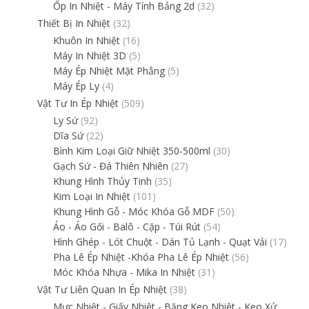
Ốp In Nhiệt - Máy Tính Bảng 2d
(32)
Thiết Bị In Nhiệt
(32)
Khuôn In Nhiệt
(16)
Máy In Nhiệt 3D
(5)
Máy Ép Nhiệt Mặt Phẳng
(5)
Máy Ép Ly
(4)
Vật Tư In Ép Nhiệt
(509)
Ly Sứ
(92)
Dĩa Sứ
(22)
Bình Kim Loại Giữ Nhiệt 350-500ml
(30)
Gạch Sứ - Đá Thiên Nhiên
(27)
Khung Hình Thủy Tinh
(35)
Kim Loại In Nhiệt
(101)
Khung Hình Gỗ - Móc Khóa Gỗ MDF
(50)
Áo - Áo Gối - Balô - Cặp - Túi Rút
(54)
Hình Ghép - Lót Chuột - Dán Tủ Lạnh - Quạt Vải
(17)
Pha Lê Ép Nhiệt -Khóa Pha Lê Ép Nhiệt
(56)
Móc Khóa Nhựa - Mika In Nhiệt
(31)
Vật Tư Liên Quan In Ép Nhiệt
(38)
Mực Nhiệt - Giấy Nhiệt - Băng Keo Nhiệt - Keo Xử