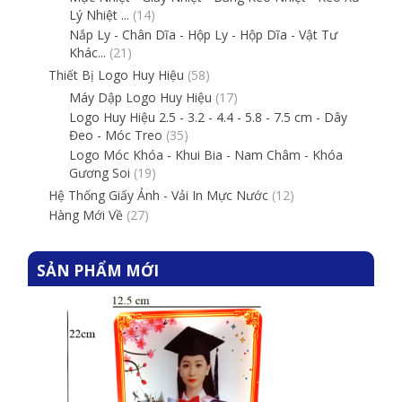
Lý Nhiệt ...
(14)
Nắp Ly - Chân Dĩa - Hộp Ly - Hộp Dĩa - Vật Tư
Khác...
(21)
Thiết Bị Logo Huy Hiệu
(58)
Máy Dập Logo Huy Hiệu
(17)
Logo Huy Hiệu 2.5 - 3.2 - 4.4 - 5.8 - 7.5 cm - Dây
Đeo - Móc Treo
(35)
Logo Móc Khóa - Khui Bia - Nam Châm - Khóa
Gương Soi
(19)
Hệ Thống Giấy Ảnh - Vải In Mực Nước
(12)
Hàng Mới Về
(27)
SẢN PHẨM MỚI