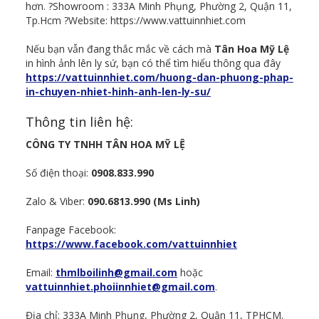
hơn. ?Showroom : 333A Minh Phụng, Phường 2, Quận 11,
Tp.Hcm ?Website: https://www.vattuinnhiet.com
Nếu bạn vẫn đang thắc mắc về cách mà
Tân Hoa Mỹ Lệ
in hình ảnh lên ly sứ, bạn có thể tìm hiểu thông qua đây
https://vattuinnhiet.com/huong-dan-phuong-phap-
in-chuyen-nhiet-hinh-anh-len-ly-su/
Thông tin liên hệ:
CÔNG TY TNHH TÂN HOA MỸ LỆ
Số điện thoại:
0908.833.990
Zalo & Viber:
090.6813.990 (Ms Linh)
Fanpage Facebook:
https://www.facebook.com/vattuinnhiet
Email:
thmlboilinh@gmail.com
hoặc
vattuinnhiet.phoiinnhiet@gmail.com
.
Địa chỉ: 333A Minh Phụng, Phường 2, Quận 11, TPHCM.