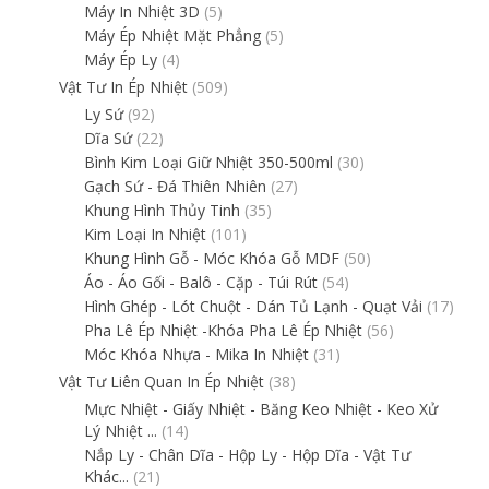
Máy In Nhiệt 3D
(5)
Máy Ép Nhiệt Mặt Phẳng
(5)
Máy Ép Ly
(4)
Vật Tư In Ép Nhiệt
(509)
Ly Sứ
(92)
Dĩa Sứ
(22)
Bình Kim Loại Giữ Nhiệt 350-500ml
(30)
Gạch Sứ - Đá Thiên Nhiên
(27)
Khung Hình Thủy Tinh
(35)
Kim Loại In Nhiệt
(101)
Khung Hình Gỗ - Móc Khóa Gỗ MDF
(50)
Áo - Áo Gối - Balô - Cặp - Túi Rút
(54)
Hình Ghép - Lót Chuột - Dán Tủ Lạnh - Quạt Vải
(17)
Pha Lê Ép Nhiệt -Khóa Pha Lê Ép Nhiệt
(56)
Móc Khóa Nhựa - Mika In Nhiệt
(31)
Vật Tư Liên Quan In Ép Nhiệt
(38)
Mực Nhiệt - Giấy Nhiệt - Băng Keo Nhiệt - Keo Xử
Lý Nhiệt ...
(14)
Nắp Ly - Chân Dĩa - Hộp Ly - Hộp Dĩa - Vật Tư
Khác...
(21)