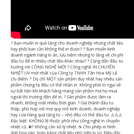
? Bạn muốn in quà tặng cho doanh nghiệp nhưng chất liệu
hay phôi bạn cần không thể in được? ? Bạn muốn kinh
doanh ngành hàng in ấn, lưu niệm nhưng lo lắng về chi phí
đầu tư để in nhiều chất liệu khác nhau? ? Cùng dẫn đầu xu
hướng với CÔNG NGHỆ MỚI ? Công nghệ IN CHUYỂN
NHIỆT UV mới nhất của Công ty TNHH Tân Hoa Mỹ Lệ
Ưu điểm: ? Dù chỉ MỘT sản phẩm duy nhất hay nhiều sản
phẩm chúng ta đều có thể nhận in. Không phải lo ngại về
sự bất tiện khi khách hàng mang sản phẩm mà họ mua
ngoài thị trường đến để in. ? Sản phẩm được làm ra
nhanh, không mất nhiều thời gian. ? Giá thành đầu tư
thấp, phù hợp với mọi quy mô kinh doanh, doanh nghiệp
hay cửa hàng quà tặng to – nhỏ đều có thể đầu tư. ⚠️⚠️⚠️
Đặc biệt: KHÔNG lệ thuộc phôi như công nghệ in chuyển
nhiệt cũ. ❌? Không cần xử lý nhiệt. ☕ Cho phép in hình
ảnh hoa văn, logo bằng chất liệu nhũ trên ly sứ. Điều đặc