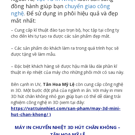
đồng hành giúp bạn
chuyển giao công
nghệ
. Để sử dụng in phôi hiệu quả và đẹp
mắt nhất:
– Cung cấp kĩ thuật đào tạo trọn bộ, học tập tại công ty
cho đến khi tự tạo ra được các sản phẩm đẹp mắt.
– Các sản phẩm do khách làm ra trong quá trình học sẽ
được tặng về làm mẫu.
– Đặc biệt khách hàng sẽ được hậu mãi lâu dài phần kĩ
thuật in ép nhiệt của máy cho những phôi mới có sau này.
Bên cạnh in UV,
Tân Hoa Mỹ Lệ
còn cung cấp công nghệ
in 3D. Một bước đột phá của ngành in ấn. Với máy in mini
3D hút chân không nhỏ gọn giúp bạn có thể dễ dàng trải
nghiệm công nghệ in 3D (xem tại đây:
https://vattuinnhiet.com/san-pham/may-3d-mini-
hut-chan-khong/ )
MÁY IN CHUYỂN NHIỆT 3D HÚT CHÂN KHÔNG –
TÂN HOA MỸ LỆ