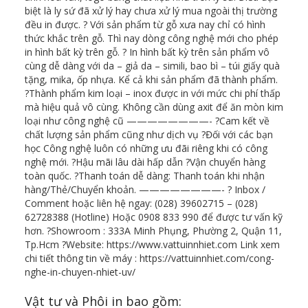
biệt là ly sứ đã xử lý hay chưa xử lý mua ngoài thị trường
đều in được. ? Với sản phẩm từ gỗ xưa nay chỉ có hình
thức khắc trên gỗ. Thì nay dòng công nghệ mới cho phép
in hình bất kỳ trên gỗ. ?️ In hình bất kỳ trên sản phẩm vô
cùng dễ dàng với da – giả da – simili, bao bì – túi giấy quà
tặng, mika, ốp nhựa. Kể cả khi sản phẩm đã thành phẩm.
?Thành phẩm kim loại – inox được in với mức chi phí thấp
mà hiệu quả vô cùng. Không cần dùng axit để ăn mòn kim
loại như công nghệ cũ ————————- ?Cam kết về
chất lượng sản phẩm cũng như dịch vụ ?Đối với các bạn
học Công nghệ luôn có những ưu đãi riêng khi có công
nghệ mới. ?Hậu mãi lâu dài hấp dẫn ?Vận chuyển hàng
toàn quốc. ?Thanh toán dễ dàng: Thanh toán khi nhận
hàng/Thẻ/Chuyển khoản. ————————- ? Inbox /
Comment hoặc liên hệ ngay: (028) 39602715 – (028)
62728388 (Hotline) Hoặc 0908 833 990 để được tư vấn kỹ
hơn. ?Showroom : 333A Minh Phụng, Phường 2, Quận 11,
Tp.Hcm ?Website: https://www.vattuinnhiet.com Link xem
chi tiết thông tin về máy : https://vattuinnhiet.com/cong-
nghe-in-chuyen-nhiet-uv/
Vật tư và Phôi in bao gồm: