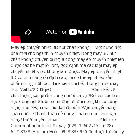
Máy ép chuyển nhiệt 3D hút chân không – Một bước đột
phá mới cho ngành in chuyển nhiệt. Dòng máy 3D hút
chân không chuyên dụng là dòng máy ép chuyển nhiệt lên
được các bề mặt lồi lõm, góc cạnh mà các loại máy ép
chuyển nhiệt khác không làm được. Máy ép chuyển nhiệt
3D có tính năng ổn định cao, lại có thể ép nhiều sản
phẩm cùng một lúc… Link xem chi tiết thông tin về máy:
http://bit.ly/2D43qvO ————————- ?Cam kết về
chất lượng sản phẩm cũng như dịch vụ ?Đối với các bạn
học Công nghệ luôn có những ưu đãi riêng khi có công
nghệ mới. ?Hậu mãi lâu dài hấp dẫn ?Vận chuyển hàng
toàn quốc. ?Thanh toán dễ dàng: Thanh toán khi nhận
hàng/Thẻ/Chuyển khoản. ————————- ? Inbox /
Comment hoặc liên hệ ngay: (028) 39602715 – (028)
62728388 (Hotline) Hoặc 0908 833 990 để được tư vấn kỹ