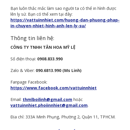
Bạn luôn thắc mắc làm sao người ta có thể in hình được
lên ly sứ. Bạn có thể xem tại đây:
https://vattuinnhiet.com/huong-dan-phuong-phap-
in-chuyen-nhiet-hinh-anh-len-ly-su/
Thông tin liên hệ:
CÔNG TY TNHH TÂN HOA MỸ LỆ
Số điện thoại:
0908.833.990
Zalo & Viber:
090.6813.990 (Ms Linh)
Fanpage Facebook:
https://www.facebook.com/vattuinnhiet
Email:
thmlboilinh@gmail.com
hoặc
vattuinnhiet.phoiinnhiet@gmail.com
.
Địa chỉ: 333A Minh Phụng, Phường 2, Quận 11, TPHCM.