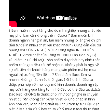
? Bạn muốn in quà tặng cho doanh nghiệp nhưng chất liệu
hay phôi bạn cần không thể in được? ? Bạn muốn kinh
doanh ngành hàng in ấn, lưu niệm nhưng lo lắng về chi phí
đầu tư để in nhiều chất liệu khác nhau? ? Cùng dẫn đầu xu
hướng với CÔNG NGHỆ MỚI ? Công nghệ IN CHUYỂN
NHIỆT UV mới nhất của Công ty TNHH Tân Hoa Mỹ Lệ
Ưu điểm: ? Dù chỉ MỘT sản phẩm duy nhất hay nhiều sản
phẩm chúng ta đều có thể nhận in. Không phải lo ngại về
sự bất tiện khi khách hàng mang sản phẩm mà họ mua
ngoài thị trường đến để in. ? Sản phẩm được làm ra
nhanh, không mất nhiều thời gian. ? Giá thành đầu tư
thấp, phù hợp với mọi quy mô kinh doanh, doanh nghiệp
hay cửa hàng quà tặng to – nhỏ đều có thể đầu tư. ⚠️⚠️⚠️
Đặc biệt: KHÔNG lệ thuộc phôi như công nghệ in chuyển
nhiệt cũ. ❌? Không cần xử lý nhiệt. ☕ Cho phép in hình
ảnh hoa văn, logo bằng chất liệu nhũ trên ly sứ. Điều đặc
biệt là ly sứ đã xử lý hay chưa xử lý mua ngoài thị trường