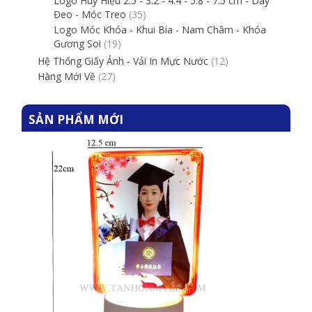
Logo Huy Hiệu 2.5 - 3.2 - 4.4 - 5.8 - 7.5 cm - Dây
Đeo - Móc Treo
(35)
Logo Móc Khóa - Khui Bia - Nam Châm - Khóa
Gương Soi
(19)
Hệ Thống Giấy Ảnh - Vải In Mực Nước
(12)
Hàng Mới Về
(27)
SẢN PHẨM MỚI