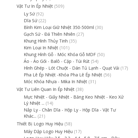
Vật Tư In Ép Nhiệt
(509)
Ly Sứ
(92)
Dĩa Sứ
(22)
Bình Kim Loại Giữ Nhiệt 350-500ml
(30)
Gạch Sứ - Đá Thiên Nhiên
(27)
Khung Hình Thủy Tinh
(35)
Kim Loại In Nhiệt
(101)
Khung Hình Gỗ - Móc Khóa Gỗ MDF
(50)
Áo - Áo Gối - Balô - Cặp - Túi Rút
(54)
Hình Ghép - Lót Chuột - Dán Tủ Lạnh - Quạt Vải
(17)
Pha Lê Ép Nhiệt -Khóa Pha Lê Ép Nhiệt
(56)
Móc Khóa Nhựa - Mika In Nhiệt
(31)
Vật Tư Liên Quan In Ép Nhiệt
(38)
Mực Nhiệt - Giấy Nhiệt - Băng Keo Nhiệt - Keo Xử
Lý Nhiệt ...
(14)
Nắp Ly - Chân Dĩa - Hộp Ly - Hộp Dĩa - Vật Tư
Khác...
(21)
Thiết Bị Logo Huy Hiệu
(58)
Máy Dập Logo Huy Hiệu
(17)