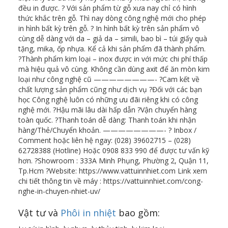
đều in được. ? Với sản phẩm từ gỗ xưa nay chỉ có hình
thức khắc trên gỗ. Thì nay dòng công nghệ mới cho phép
in hình bất kỳ trên gỗ. ?️ In hình bất kỳ trên sản phẩm vô
cùng dễ dàng với da – giả da – simili, bao bì – túi giấy quà
tặng, mika, ốp nhựa. Kể cả khi sản phẩm đã thành phẩm.
?Thành phẩm kim loại – inox được in với mức chi phí thấp
mà hiệu quả vô cùng. Không cần dùng axit để ăn mòn kim
loại như công nghệ cũ ————————- ?Cam kết về
chất lượng sản phẩm cũng như dịch vụ ?Đối với các bạn
học Công nghệ luôn có những ưu đãi riêng khi có công
nghệ mới. ?Hậu mãi lâu dài hấp dẫn ?Vận chuyển hàng
toàn quốc. ?Thanh toán dễ dàng: Thanh toán khi nhận
hàng/Thẻ/Chuyển khoản. ————————- ? Inbox /
Comment hoặc liên hệ ngay: (028) 39602715 – (028)
62728388 (Hotline) Hoặc 0908 833 990 để được tư vấn kỹ
hơn. ?Showroom : 333A Minh Phụng, Phường 2, Quận 11,
Tp.Hcm ?Website: https://www.vattuinnhiet.com Link xem
chi tiết thông tin về máy : https://vattuinnhiet.com/cong-
nghe-in-chuyen-nhiet-uv/
Vật tư và
Phôi in nhiệt
bao gồm: