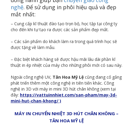
đồng hành giúp bạn
chuyển giao công
nghệ
. Để sử dụng in phôi hiệu quả và đẹp
mắt nhất:
– Cung cấp kĩ thuật đào tạo trọn bộ, học tập tại công ty
cho đến khi tự tạo ra được các sản phẩm đẹp mắt.
– Các sản phẩm do khách làm ra trong quá trình học sẽ
được tặng về làm mẫu.
– Đặc biệt khách hàng sẽ được hậu mãi lâu dài phần kĩ
thuật in ép nhiệt của máy cho những phôi mới có sau này.
Ngoài công nghệ UV,
Tân Hoa Mỹ Lệ
cũng đang cố gắng
phát triển thêm một công nghệ in tiên tiến khác. Công
nghệ in 3D với máy in mini 3D hút chân không (xem tại
đây:
https://vattuinnhiet.com/san-pham/may-3d-
mini-hut-chan-khong/ )
MÁY IN CHUYỂN NHIỆT 3D HÚT CHÂN KHÔNG –
TÂN HOA MỸ LỆ