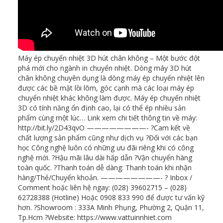
Máy ép chuyển nhiệt 3D hút chân không – Một bước đột
phá mới cho ngành in chuyển nhiệt. Dòng máy 3D hút
chân không chuyên dụng là dòng máy ép chuyển nhiệt lên
được các bề mặt lồi lõm, góc cạnh mà các loại máy ép
chuyển nhiệt khác không làm được. Máy ép chuyển nhiệt
3D có tính năng ổn định cao, lại có thể ép nhiều sản
phẩm cùng một lúc… Link xem chi tiết thông tin về máy:
http://bit.ly/2D43qvO ————————- ?Cam kết về
chất lượng sản phẩm cũng như dịch vụ ?Đối với các bạn
học Công nghệ luôn có những ưu đãi riêng khi có công
nghệ mới. ?Hậu mãi lâu dài hấp dẫn ?Vận chuyển hàng
toàn quốc. ?Thanh toán dễ dàng: Thanh toán khi nhận
hàng/Thẻ/Chuyển khoản. ————————- ? Inbox /
Comment hoặc liên hệ ngay: (028) 39602715 – (028)
62728388 (Hotline) Hoặc 0908 833 990 để được tư vấn kỹ
hơn. ?Showroom : 333A Minh Phụng, Phường 2, Quận 11,
Tp.Hcm ?Website: https://www.vattuinnhiet.com