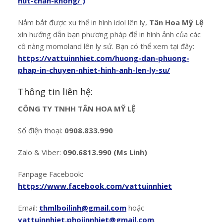
hut-chan-khong/ )
Nắm bắt được xu thế in hình idol lên ly,
Tân Hoa Mỹ Lệ
xin hướng dẫn bạn phương pháp để in hình ảnh của các
cô nàng momoland lên ly sứ. Bạn có thể xem tại đây:
https://vattuinnhiet.com/huong-dan-phuong-
phap-in-chuyen-nhiet-hinh-anh-len-ly-su/
Thông tin liên hệ:
CÔNG TY TNHH TÂN HOA MỸ LỆ
Số điện thoại:
0908.833.990
Zalo & Viber:
090.6813.990 (Ms Linh)
Fanpage Facebook:
https://www.facebook.com/vattuinnhiet
Email:
thmlboilinh@gmail.com
hoặc
vattuinnhiet.phoiinnhiet@gmail.com
.