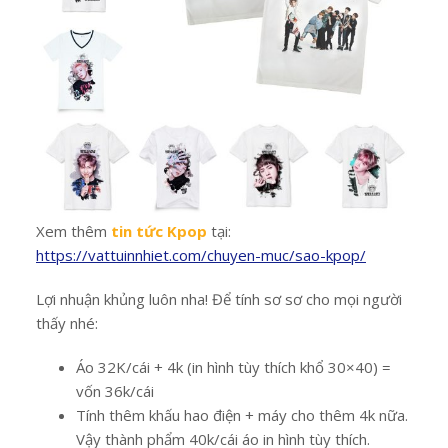
Xem thêm
tin tức Kpop
tại:
https://vattuinnhiet.com/chuyen-muc/sao-kpop/
Lợi nhuận khủng luôn nha! Để tính sơ sơ cho mọi người
thấy nhé:
Áo 32K/cái + 4k (in hình tùy thích khổ 30×40) =
vốn 36k/cái
Tính thêm khấu hao điện + máy cho thêm 4k nữa.
Vậy thành phẩm 40k/cái áo in hình tùy thích.