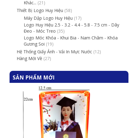
Khác...
(21)
Thiết Bị Logo Huy Hiệu
(58)
Máy Dập Logo Huy Hiệu
(17)
Logo Huy Hiệu 2.5 - 3.2 - 4.4 - 5.8 - 7.5 cm - Dây
Đeo - Móc Treo
(35)
Logo Móc Khóa - Khui Bia - Nam Châm - Khóa
Gương Soi
(19)
Hệ Thống Giấy Ảnh - Vải In Mực Nước
(12)
Hàng Mới Về
(27)
SẢN PHẨM MỚI