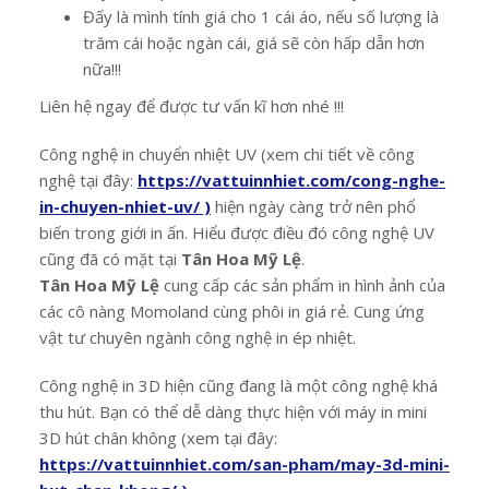
Đấy là mình tính giá cho 1 cái áo, nếu số lượng là
trăm cái hoặc ngàn cái, giá sẽ còn hấp dẫn hơn
nữa!!!
Liên hệ ngay để được tư vấn kĩ hơn nhé !!!
Công nghệ in chuyển nhiệt UV (xem chi tiết về công
nghệ tại đây:
https://vattuinnhiet.com/cong-nghe-
in-chuyen-nhiet-uv/ )
hiện ngày càng trở nên phổ
biến trong giới in ấn. Hiểu được điều đó công nghệ UV
cũng đã có mặt tại
Tân Hoa Mỹ Lệ
.
Tân Hoa Mỹ Lệ
cung cấp các sản phẩm in hình ảnh của
các cô nàng Momoland cùng phôi in giá rẻ. Cung ứng
vật tư chuyên ngành công nghệ in ép nhiệt.
Công nghệ in 3D hiện cũng đang là một công nghệ khá
thu hút. Bạn có thể dễ dàng thực hiện với máy in mini
3D hút chân không (xem tại đây:
https://vattuinnhiet.com/san-pham/may-3d-mini-