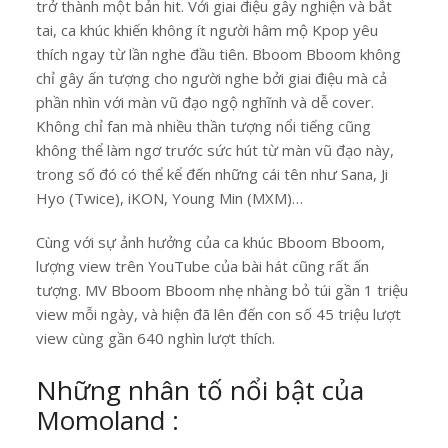
trở thành một bản hit. Với giai điệu gây nghiện và bắt
tai, ca khúc khiến không ít người hâm mộ Kpop yêu
thích ngay từ lần nghe đầu tiên. Bboom Bboom không
chỉ gây ấn tượng cho người nghe bởi giai điệu mà cả
phần nhìn với màn vũ đạo ngộ nghĩnh và dễ cover.
Không chỉ fan mà nhiều thần tượng nổi tiếng cũng
không thể làm ngơ trước sức hút từ màn vũ đạo này,
trong số đó có thể kể đến những cái tên như Sana, Ji
Hyo (Twice), iKON, Young Min (MXM)…
Cùng với sự ảnh hưởng của ca khúc Bboom Bboom,
lượng view trên YouTube của bài hát cũng rất ấn
tượng. MV Bboom Bboom nhẹ nhàng bỏ túi gần 1 triệu
view mỗi ngày, và hiện đã lên đến con số 45 triệu lượt
view cùng gần 640 nghìn lượt thích.
Những nhân tố nổi bật của
Momoland :