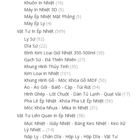
Khuôn In Nhiệt
(16)
Máy In Nhiệt 3D
(5)
Máy Ép Nhiệt Mặt Phẳng
(5)
Máy Ép Ly
(4)
Vật Tư In Ép Nhiệt
(509)
Ly Sứ
(92)
Dĩa Sứ
(22)
Bình Kim Loại Giữ Nhiệt 350-500ml
(30)
Gạch Sứ - Đá Thiên Nhiên
(27)
Khung Hình Thủy Tinh
(35)
Kim Loại In Nhiệt
(101)
Khung Hình Gỗ - Móc Khóa Gỗ MDF
(50)
Áo - Áo Gối - Balô - Cặp - Túi Rút
(54)
Hình Ghép - Lót Chuột - Dán Tủ Lạnh - Quạt Vải
(17)
Pha Lê Ép Nhiệt -Khóa Pha Lê Ép Nhiệt
(56)
Móc Khóa Nhựa - Mika In Nhiệt
(31)
Vật Tư Liên Quan In Ép Nhiệt
(38)
Mực Nhiệt - Giấy Nhiệt - Băng Keo Nhiệt - Keo Xử
Lý Nhiệt ...
(14)
Nắp Ly - Chân Dĩa - Hộp Ly - Hộp Dĩa - Vật Tư